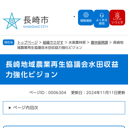
ペ
メ
ー
ニ
ジ
ュ
いざと
よくある
の
ー
閲覧補助
いうとき
質問
先
を
頭
飛
で
ば
トップページ
>
組織でさがす
>
水産農林部
>
農林振興課
>
長崎地
現在地
す
し
域農業再生協議会水田収益力強化ビジョン
。
て
本
文
長崎地域農業再生協議会水田収益
へ
力強化ビジョン
ページID：0006304
更新日：2024年11月11日更新
本
文
ページ内目次