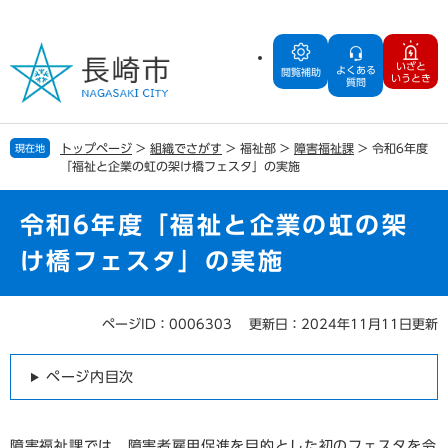
ペ
メ
ー
ニ
ジ
ュ
いざと
よくある
の
ー
閲覧補助
いうとき
質問
先
を
頭
飛
で
ば
トップページ
>
組織でさがす
>
福祉部
>
障害福祉課
>
令和6年度
現在地
す
し
「福祉と企業の虹の架け橋フェスタ」の実施
。
て
本
文
令和6年度「福祉と企業の虹の架
へ
け橋フェスタ」の実施
ページID：0006303
更新日：2024年11月11日更新
本
文
ページ内目次
障害福祉課では、障害者雇用促進を目的とした初のフェスタを令