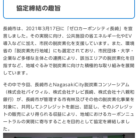
協定締結の趣旨
​長崎市は、2021年3月17日に「ゼロカーボンシティ長崎」を宣
言しました。その実現に向け、公共施設の省エネルギー化やEV
導入などに加え、市民の脱炭素化を支援しています。また、環境
省の「脱炭素先行地域」にも選定されており、市民団体・大学・
企業など多様な主体との連携により、該当エリアの脱炭素化を目
指すなど、地域ぐるみで脱炭素に向けた積極的な取り組みを展開
しています。
その中で今回、長崎市とNagasakiCity脱炭素コンソーシアム
（株式会社バイウィル、株式会社テレビ長崎、株式会社十八親和
銀行）が、長崎市が管理する市有林及びその他の脱炭素化事業を
対象に、共同してJ-クレジットを創出、認証し、そのJ-クレジッ
トの販売により得られる収益により、地域におけるカーボンニュ
ートラルの実現に寄与することを目的として協定を締結しまし
た。