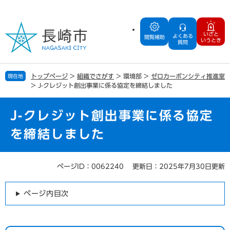
ペ
メ
ー
ニ
ジ
ュ
いざと
よくある
の
ー
閲覧補助
いうとき
質問
先
を
頭
飛
で
ば
トップページ
>
組織でさがす
>
環境部
>
ゼロカーボンシティ推進室
現在地
す
し
>
J-クレジット創出事業に係る協定を締結しました
。
て
本
文
J-クレジット創出事業に係る協定
へ
を締結しました
ページID：0062240
更新日：2025年7月30日更新
本
文
ページ内目次