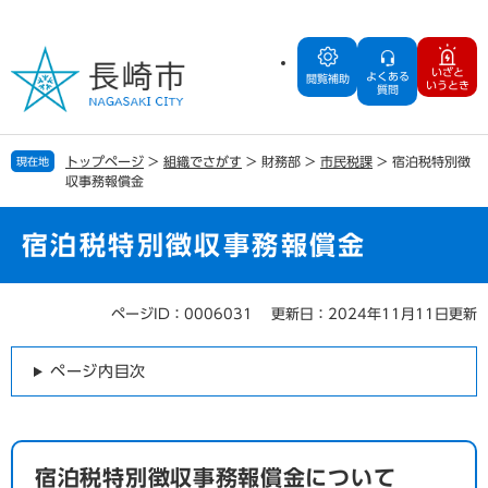
ペ
メ
ー
ニ
ジ
ュ
いざと
よくある
の
ー
閲覧補助
いうとき
質問
先
を
頭
飛
で
ば
トップページ
>
組織でさがす
>
財務部
>
市民税課
>
宿泊税特別徴
現在地
す
し
収事務報償金
。
て
本
文
宿泊税特別徴収事務報償金
へ
ページID：0006031
更新日：2024年11月11日更新
本
文
ページ内目次
宿泊税特別徴収事務報償金について