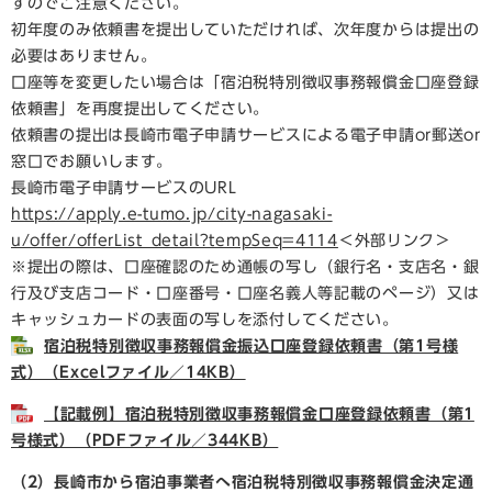
すのでご注意ください。
初年度のみ依頼書を提出していただければ、次年度からは提出の
必要はありません。
口座等を変更したい場合は「宿泊税特別徴収事務報償金口座登録
依頼書」を再度提出してください。
依頼書の提出は長崎市電子申請サービスによる電子申請or郵送or
窓口でお願いします。
長崎市電子申請サービスのURL
https://apply.e-tumo.jp/city-nagasaki-
u/offer/offerList_detail?tempSeq=4114
＜外部リンク＞
※提出の際は、口座確認のため通帳の写し（銀行名・支店名・銀
行及び支店コード・口座番号・口座名義人等記載のページ）又は
キャッシュカードの表面の写しを添付してください。
宿泊税特別徴収事務報償金振込口座登録依頼書（第1号様
式）（Excelファイル／14KB）
【記載例】宿泊税特別徴収事務報償金口座登録依頼書（第1
号様式）（PDFファイル／344KB）
（2）長崎市から宿泊事業者へ宿泊税特別徴収事務報償金決定通