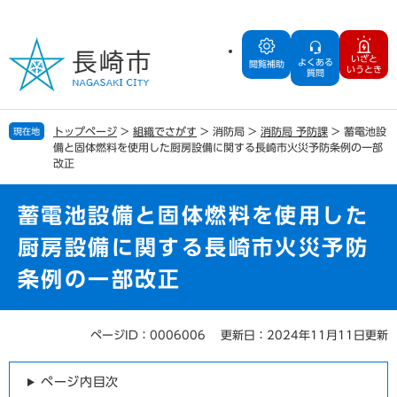
ペ
メ
ー
ニ
ジ
ュ
いざと
よくある
の
ー
閲覧補助
いうとき
質問
先
を
頭
飛
で
ば
トップページ
>
組織でさがす
>
消防局
>
消防局 予防課
>
蓄電池設
現在地
す
し
備と固体燃料を使用した厨房設備に関する長崎市火災予防条例の一部
。
て
改正
本
文
蓄電池設備と固体燃料を使用した
へ
厨房設備に関する長崎市火災予防
条例の一部改正
ページID：0006006
更新日：2024年11月11日更新
本
文
ページ内目次