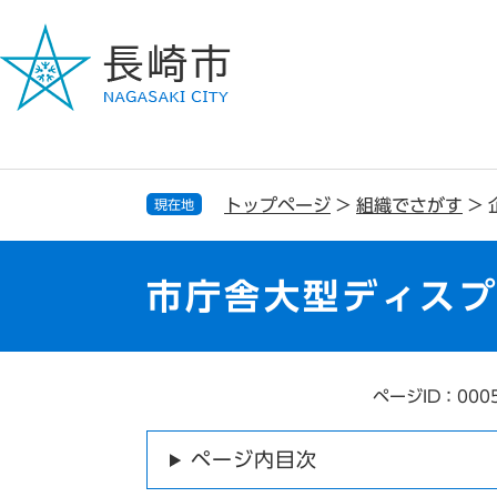
ペ
メ
ー
ニ
ジ
ュ
の
ー
先
を
頭
飛
で
ば
す
し
トップページ
>
組織でさがす
>
現在地
。
て
本
文
市庁舎大型ディス
へ
ページID：000
本
文
ページ内目次