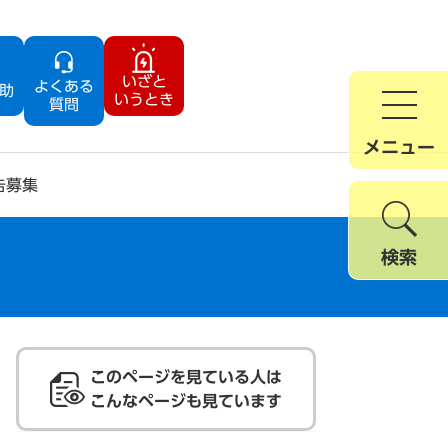
いざと
よくある
助
いうとき
質問
メニュー
告募集
検索
このページを見ている人は
こんなページも見ています