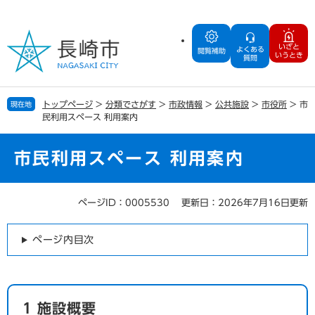
ペ
メ
ー
ニ
ジ
ュ
いざと
よくある
の
ー
閲覧補助
いうとき
質問
先
を
頭
飛
で
ば
トップページ
>
分類でさがす
>
市政情報
>
公共施設
>
市役所
>
市
現在地
す
し
民利用スペース 利用案内
。
て
本
文
市民利用スペース 利用案内
へ
ページID：0005530
更新日：2026年7月16日更新
本
文
ページ内目次
1 施設概要