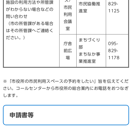
ス/
施設の利用方法や所管課
市民協働推
829-
市民
がわからない場合などの
進室
1125
利用
問い合わせ
会議
（市の所管課がある場合
室
はその所管課へご連絡く
ださい。）
まちづくり
庁舎
095-
部
前広
829-
まちなか事
場
1178
業推進室
※「市役所の市民利用スペースの予約をしたい」旨を伝えてくだ
さい。コールセンターから市役所の総合案内にお電話をおつなぎ
します。
申請書等