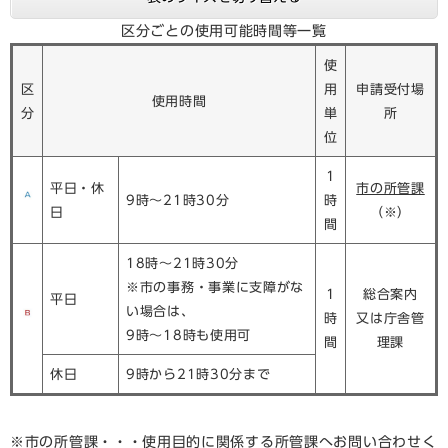
区分ごとの使用可能時間等一覧
使
区
用
申請受付場
使用時間
分
単
所
位
1
平日・休
市の所管課
9時～21時30分
時
日
（※）
間
18時～21時30分
※市の事務・事業に支障がな
1
総合案内
平日
い場合は、
時
又は庁舎管
9時～18時も使用可
間
理課
休日
9時から21時30分まで
※市の所管課・・・使用目的に関係する所管課へお問い合わせく