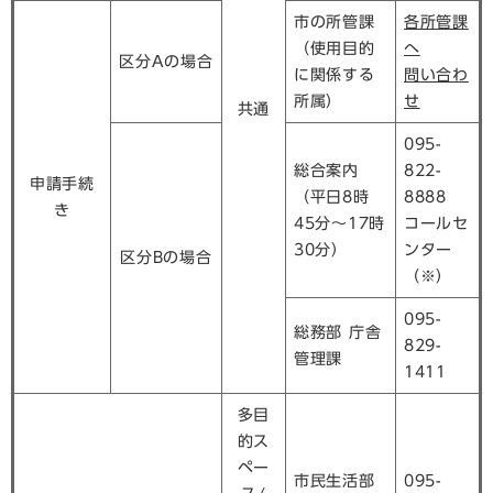
市の所管課
各所管課
（使用目的
へ
区分Aの場合
に関係する
問い合わ
所属）
せ
共通
095-
総合案内
822-
申請手続
（平日8時
8888
き
45分～17時
コールセ
30分）
ンター
区分Bの場合
（※）
095-
総務部 庁舎
829-
管理課
1411
多目
的ス
ペー
市民生活部
095-