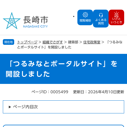
ペ
メ
ー
ニ
ジ
ュ
いざと
よくある
の
ー
閲覧補助
いうとき
質問
先
を
頭
飛
で
ば
トップページ
>
組織でさがす
>
建築部
>
住宅政策室
>
「つるみな
現在地
す
し
とポータルサイト」を開設しました
。
て
本
文
「つるみなとポータルサイト」を
へ
開設しました
ページID：0005499
更新日：2026年4月10日更新
本
文
ページ内目次