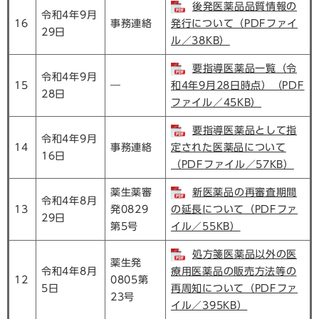
後発医薬品品質情報の
令和4年9月
16
事務連絡
発行について（PDFファイ
29日
ル／38KB）
要指導医薬品一覧（令
令和4年9月
15
―
和4年9月28日時点）（PDF
28日
ファイル／45KB）
要指導医薬品として指
令和4年9月
14
事務連絡
定された医薬品について
16日
（PDFファイル／57KB）
薬生薬審
新医薬品の再審査期間
令和4年8月
13
発0829
の延長について（PDFファ
29日
第5号
イル／55KB）
処方箋医薬品以外の医
薬生発
令和4年8月
療用医薬品の販売方法等の
12
0805第
5日
再周知について（PDFファ
23号
イル／395KB）