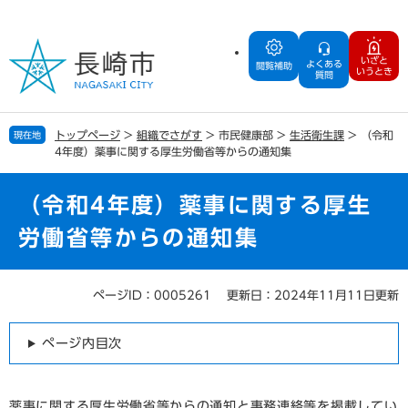
ペ
メ
ー
ニ
ジ
ュ
いざと
よくある
の
ー
閲覧補助
いうとき
質問
先
を
頭
飛
で
ば
トップページ
>
組織でさがす
>
市民健康部
>
生活衛生課
>
（令和
現在地
す
し
4年度）薬事に関する厚生労働省等からの通知集
。
て
本
文
（令和4年度）薬事に関する厚生
へ
労働省等からの通知集
ページID：0005261
更新日：2024年11月11日更新
本
文
ページ内目次
薬事に関する厚生労働省等からの通知と事務連絡等を掲載してい