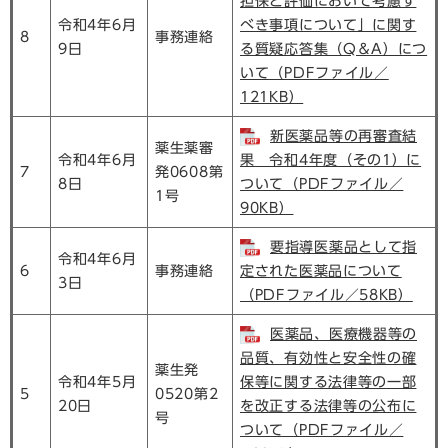
担保と評価において考慮す
令和4年6月
べき事項について」に関す
8
事務連絡
9日
る質疑応答集（Q＆A）につ
いて（PDFファイル／
121KB）
新医薬品等の再審査結
薬生薬審
令和4年6月
果 令和4年度（その1）に
7
発0608第
8日
ついて（PDFファイル／
1号
90KB）
要指導医薬品として指
令和4年6月
6
事務連絡
定された医薬品について
3日
（PDFファイル／58KB）
医薬品、医療機器等の
品質、有効性と安全性の確
薬生発
令和4年5月
保等に関する法律等の一部
5
0520第2
20日
を改正する法律等の公布に
号
ついて（PDFファイル／