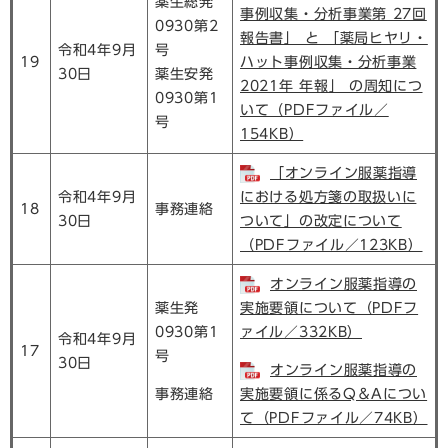
薬生総発
事例収集・分析事業第 27回
0930第2
報告書」 と 「薬局ヒヤリ・
令和4年9月
号
19
ハット事例収集・分析事業
30日
薬生安発
2021年 年報」 の周知につ
0930第1
いて（PDFファイル／
号
154KB）
「オンライン服薬指導
令和4年9月
における処方箋の取扱いに
18
事務連絡
30日
ついて」の改定について
（PDFファイル／123KB）
オンライン服薬指導の
薬生発
実施要領について（PDFフ
0930第1
ァイル／332KB）
令和4年9月
17
号
30日
オンライン服薬指導の
事務連絡
実施要領に係るQ＆Aについ
て（PDFファイル／74KB）