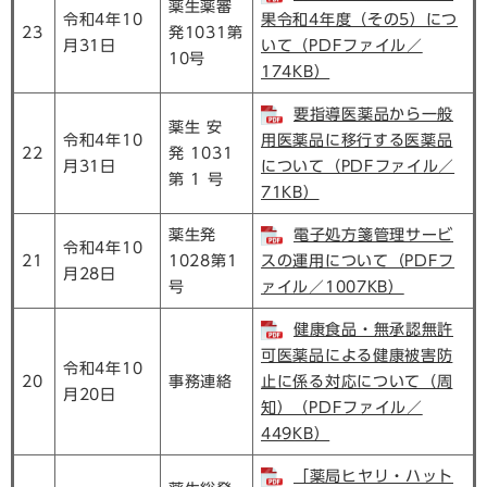
薬生薬審
令和4年10
果令和4年度（その5）につ
23
発1031第
月31日
いて（PDFファイル／
10号
174KB）
要指導医薬品から一般
薬生 安
令和4年10
用医薬品に移行する医薬品
22
発 1031
月31日
について（PDFファイル／
第 1 号
71KB）
薬生発
電子処方箋管理サービ
令和4年10
21
1028第1
スの運用について（PDFフ
月28日
号
ァイル／1007KB）
健康食品・無承認無許
可医薬品による健康被害防
令和4年10
20
事務連絡
止に係る対応について（周
月20日
知）（PDFファイル／
449KB）
「薬局ヒヤリ・ハット