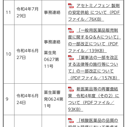
アセトミノフェン 製剤
令和4年7月
11
事務連絡
の安定供給 について（PDF
29日
ファイル／76KB）
「一般用医薬品販売制
度に関するQ＆Aについて」
事務連絡
の一部改正について（PDF
令和4年6月
ファイル／139KB）
薬生発
10
27日
「薬事法の一部を改正
0627第
する法律等の施行等につい
11号
て」の一部改正について
（PDFファイル／157KB）
新医薬品等の再審査結
薬生薬審
令和4年6月
果 令和4年度（その2）に
9
発0624第
24日
ついて（PDFファイル／
1号
93KB）
「核酸医薬品の品質の