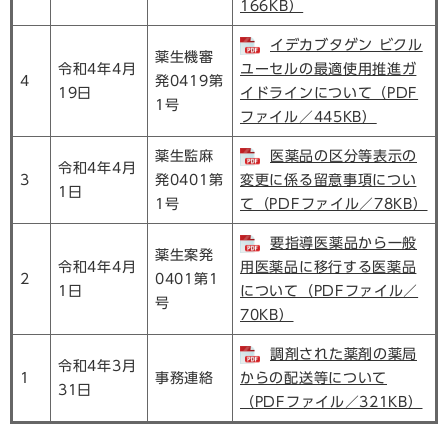
166KB）
イデカブタゲン ビクル
薬生機審
令和4年4月
ユーセルの最適使用推進ガ
4
発0419第
19日
イドラインについて（PDF
1号
ファイル／445KB）
薬生監麻
医薬品の区分等表示の
令和4年4月
3
発0401第
変更に係る留意事項につい
1日
1号
て（PDFファイル／78KB）
要指導医薬品から一般
薬生案発
令和4年4月
用医薬品に移行する医薬品
2
0401第1
1日
について（PDFファイル／
号
70KB）
調剤された薬剤の薬局
令和4年3月
1
事務連絡
からの配送等について
31日
（PDFファイル／321KB）