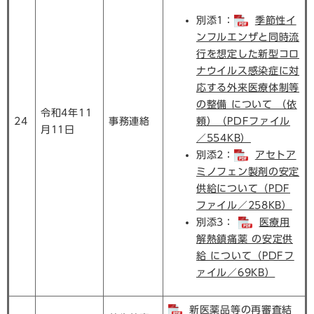
別添1：
季節性イ
ンフルエンザと同時流
行を想定した新型コロ
ナウイルス感染症に対
応する外来医療体制等
の整備 について （依
令和4年11
24
事務連絡
頼）（PDFファイル
月11日
／554KB）
別添2：
アセトア
ミノフェン製剤の安定
供給について（PDF
ファイル／258KB）
別添3：
医療用
解熱鎮痛薬 の安定供
給 について（PDFフ
ァイル／69KB）
新医薬品等の再審査結