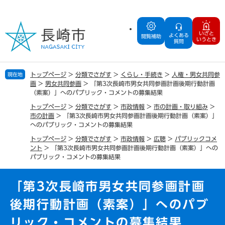
ペ
メ
ー
ニ
ジ
ュ
いざと
よくある
の
ー
閲覧補助
いうとき
質問
先
を
頭
飛
で
ば
トップページ
>
分類でさがす
>
くらし・手続き
>
人権・男女共同参
現在地
す
し
画
>
男女共同参画
>
「第3次長崎市男女共同参画計画後期行動計画
。
て
（素案）」へのパブリック・コメントの募集結果
本
トップページ
>
分類でさがす
>
市政情報
>
市の計画・取り組み
>
文
市の計画
>
「第3次長崎市男女共同参画計画後期行動計画（素案）」
へ
へのパブリック・コメントの募集結果
トップページ
>
分類でさがす
>
市政情報
>
広聴
>
パブリックコメ
ント
>
「第3次長崎市男女共同参画計画後期行動計画（素案）」への
パブリック・コメントの募集結果
「第3次長崎市男女共同参画計画
後期行動計画（素案）」へのパブ
リック・コメントの募集結果