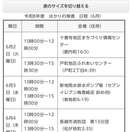
表のサイズを切り替える
令和8年度 はかりの検査 日程（6月）
期日
時間
会場（住所）
十善寺地区まちづくり情報セン
10時00分～12
ター
6月2
時00分
（館内町16-5）
日（火
曜日）
13時30分～15
戸町地区ふれあいセンター
時30分
（戸町2丁目4-39）
10時00分～12
6月3
新地雨水排水ポンプ場（セブン
時00分
日（水
イレブン梅香崎店 斜め向）
13時00分～15
曜日）
（新地町6-19）
時00分
10時00分～12
6月4
時00分
長崎市消防団 第13分団
日（木
13時00分～15
（松が枝町2-35）