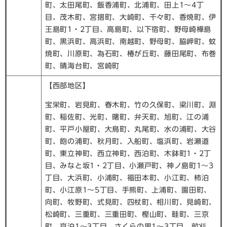
町、太田尾町、飯香浦町、北浦町、田上1～4丁
目、茂木町、宮摺町、大崎町、千々町、香焼町、伊
王島町1・2丁目、高島町、以下宿町、野母崎樺島
町、黒浜町、高浜町、南越町、野母町、脇岬町、蚊
焼町、川原町、為石町、椿が丘町、藤田尾町、布巻
町、晴海台町、宮崎町
【西部地区】
宝栄町、岩見町、春木町、竹の久保町、梁川町、淵
町、稲佐町、光町、曙町、弁天町、旭町、江の浦
町、平戸小屋町、大鳥町、丸尾町、水の浦町、大谷
町、飽の浦町、秋月町、入船町、塩浜町、岩瀬道
町、東立神町、西立神町、西泊町、木鉢町1・2丁
目、みなと坂1・2丁目、小瀬戸町、神ノ島町1～3
丁目、大浜町、小浦町、福田本町、小江町、柿泊
町、小江原1～5丁目、手熊町、上浦町、園田町、
向町、牧野町、式見町、四杖町、相川町、見崎町、
松崎町、三重町、三重田町、樫山町、畦町、三京
町、京泊1～3丁目、さくらの里1～3丁目、畝刈