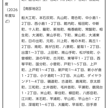
度
【南部地区】
（2026
年度な
船大工町、本石灰町、丸山町、寄合町、中小島1・
ど）
2丁目、西小島1・2丁目、館内町、稲田町、中新
町、十人町、籠町、新地町、梅香崎町、常盤町、相
生町、大浦町、東山手町、下町、東山町、大浦東
町、日の出町、元町、川上町、椎の木町、高丘1・
2丁目、南町、南が丘町、八景町、星取1・2丁目、
出雲1～3丁目、上田町、南山手町、松が枝町、小
曽根町、浪の平町、古河町、東琴平1・2丁目、西
琴平町、国分町、小菅町、戸町1～5丁目、上戸
町、上戸町1～4丁目、新戸町1～4丁目、新小が倉
1・2丁目、小ケ倉町1～3丁目、大山町、ダイヤラ
ンド1～4丁目、磯道町、古道町、鹿尾町、京太郎
町、三和町、土井首町、毛井首町、平瀬町、鶴見台
1・2丁目、米山町、草住町、柳田町、八郎岳町、
江川町、末石町、竿浦町、平山町、平山台1・2丁
目、深堀町1～6丁目、大籠町、早坂町、田手原