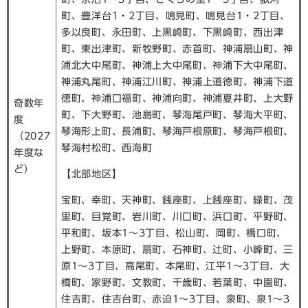
町、豊洋台1・2丁目、鳴見町、鳴見台1・2丁目、
多以良町、永田町、上黒崎町、下黒崎町、西出津
町、東出津町、新牧野町、赤首町、神浦扇山町、神
浦北大中尾町、神浦上大中尾町、神浦下大中尾町、
神浦丸尾町、神浦江川町、神浦上道徳町、神浦下道
徳町、神浦口福町、神浦向町、神浦夏井町、上大野
奇数年
町、下大野町、池島町、琴海尾戸町、琴海大平町、
度
琴海形上町、長浦町、琴海戸根原町、琴海戸根町、
（2027
琴海村松町、西海町
年度な
ど）
【北部地区】
宝町、幸町、天神町、銭座町、上銭座町、緑町、茂
里町、目覚町、岩川町、川口町、浜口町、平野町、
平和町、坂本1～3丁目、松山町、岡町、橋口町、
上野町、本原町、扇町、石神町、辻町、小峰町、三
原1～3丁目、高尾町、本尾町、江平1～3丁目、大
橋町、家野町、文教町、千歳町、若葉町、中園町、
住吉町、住吉台町、赤迫1～3丁目、泉町、泉1～3