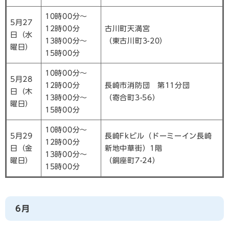
10時00分～
5月27
12時00分
古川町天満宮
日（水
13時00分～
（東古川町3-20）
曜日）
15時00分
10時00分～
5月28
12時00分
長崎市消防団 第11分団
日（木
13時00分～
（寄合町3-56）
曜日）
15時00分
10時00分～
5月29
長崎Fkビル（ドーミーイン長崎
12時00分
日（金
新地中華街）1階
13時00分～
曜日）
（銅座町7-24）
15時00分
6月