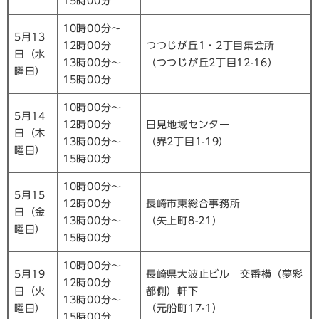
15時00分
10時00分～
5月13
12時00分
つつじが丘1・2丁目集会所
日（水
13時00分～
（つつじが丘2丁目12-16）
曜日）
15時00分
10時00分～
5月14
12時00分
日見地域センター
日（木
13時00分～
（界2丁目1-19）
曜日）
15時00分
10時00分～
5月15
12時00分
長崎市東総合事務所
日（金
13時00分～
（矢上町8-21）
曜日）
15時00分
10時00分～
5月19
長崎県大波止ビル 交番横（夢彩
12時00分
日（火
都側）軒下
13時00分～
曜日）
（元船町17-1）
15時00分