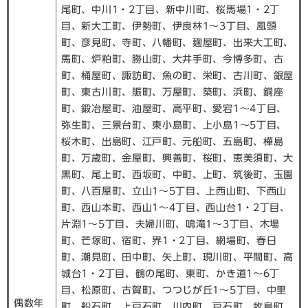
尾町、中川1・2丁目、新中川町、桜馬場1・2丁
目、新大工町、伊勢町、伊良林1～3丁目、風頭
町、彦見町、寺町、八幡町、麹屋町、出来大工町、
馬町、炉粕町、勝山町、大井手町、今博多町、古
町、桶屋町、諏訪町、魚の町、栄町、古川町、銀屋
町、東古川町、賑町、万屋町、築町、浜町、銅座
町、鍛冶屋町、油屋町、高平町、愛宕1～4丁目、
弥生町、三景台町、東小島町、上小島1～5丁目、
桜木町、出島町、江戸町、元船町、五島町、樺島
町、万歳町、金屋町、興善町、桜町、恵美須町、大
黒町、尾上町、西坂町、中町、上町、筑後町、玉園
町、八百屋町、立山1～5丁目、上西山町、下西山
町、西山本町、西山1～4丁目、西山台1・2丁目、
片淵1～5丁目、夫婦川町、鳴滝1～3丁目、木場
町、芒塚町、宿町、界1・2丁目、網場町、春日
町、潮見町、田中町、矢上町、現川町、平間町、高
城台1・2丁目、鶴の尾町、東町、かき道1～6丁
目、松原町、古賀町、つつじが丘1～5丁目、中里
偶数年
町、船石町、上戸石町、川内町、戸石町、牧島町