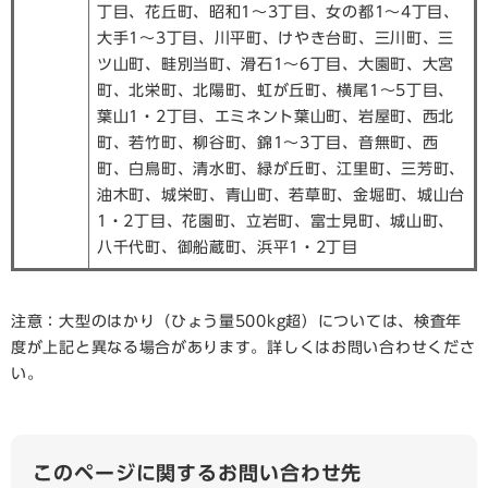
丁目、花丘町、昭和1～3丁目、女の都1～4丁目、
大手1～3丁目、川平町、けやき台町、三川町、三
ツ山町、畦別当町、滑石1～6丁目、大園町、大宮
町、北栄町、北陽町、虹が丘町、横尾1～5丁目、
葉山1・2丁目、エミネント葉山町、岩屋町、西北
町、若竹町、柳谷町、錦1～3丁目、音無町、西
町、白鳥町、清水町、緑が丘町、江里町、三芳町、
油木町、城栄町、青山町、若草町、金堀町、城山台
1・2丁目、花園町、立岩町、富士見町、城山町、
八千代町、御船蔵町、浜平1・2丁目
注意：大型のはかり（ひょう量500kg超）については、検査年
度が上記と異なる場合があります。詳しくはお問い合わせくださ
い。
このページに関するお問い合わせ先