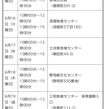
13時30分～15
香焼公民館
曜日）
時30分
（香焼町501-2）
10時00分～12
6月16
時00分
深堀地域センター
日（火
13時00分～15
（深堀町5丁目182）
曜日）
時00分
10時00分～12
6月17
時00分
土井首地域センター
日（水
13時00分～15
（柳田町45-3）
曜日）
時00分
10時00分～12
6月18
時00分
野母崎文化センター
日（木
13時00分～15
（野母町555番地）
曜日）
時00分
6月19
三和地域センター 保育園側入
10時00分～12
日（金
口
時00分
曜日）
（布巻町111-1）