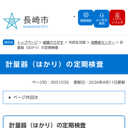
ペ
メ
ー
ニ
ジ
ュ
いざと
よくある
の
ー
閲覧補助
いうとき
質問
先
を
頭
飛
で
ば
トップページ
>
組織でさがす
>
市民生活部
>
消費者センター
>
計
現在地
す
し
量器（はかり）の定期検査
。
て
本
文
計量器（はかり）の定期検査
へ
ページID：0051030
更新日：2026年4月11日更新
本
文
ページ内目次
計量器（はかり）の定期検査