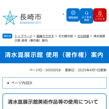
ペ
メ
ー
ニ
ジ
ュ
いざと
よくある
の
ー
閲覧補助
いうとき
質問
先
を
頭
飛
で
ば
トップページ
>
組織でさがす
>
文化観光部
>
文化財課
>
清水崑展
現在地
す
し
示館 使用（著作権）案内
。
て
本
文
清水崑展示館 使用（著作権）案内
へ
ページID：0050058
更新日：2025年4月1日更新
本
文
ページ内目次
清水崑展示館美術作品等の使用について