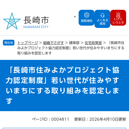
ペ
メ
ー
ニ
ジ
ュ
いざと
よくある
の
ー
閲覧補助
いうとき
質問
先
を
頭
飛
で
ば
トップページ
>
組織でさがす
>
建築部
>
住宅政策室
>
「長崎市住
現在地
す
し
みよかプロジェクト協力認定制度」若い世代が住みやすいまちにする
。
て
取り組みを認定します
本
文
「長崎市住みよかプロジェクト協
へ
力認定制度」若い世代が住みやす
いまちにする取り組みを認定しま
す
ページID：0004811
更新日：2026年4月10日更新
本
文