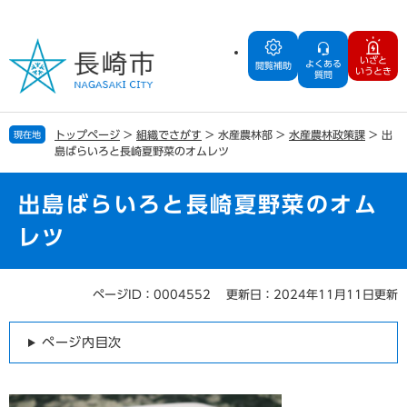
ペ
メ
ー
ニ
ジ
ュ
いざと
よくある
の
ー
閲覧補助
いうとき
質問
先
を
頭
飛
で
ば
トップページ
>
組織でさがす
>
水産農林部
>
水産農林政策課
>
出
現在地
す
し
島ばらいろと長崎夏野菜のオムレツ
。
て
本
文
出島ばらいろと長崎夏野菜のオム
へ
レツ
ページID：0004552
更新日：2024年11月11日更新
本
文
ページ内目次