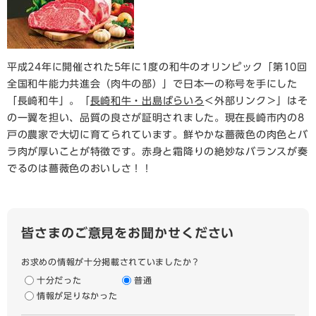
平成24年に開催された5年に1度の和牛のオリンピック「第10回
全国和牛能力共進会（肉牛の部）」で日本一の称号を手にした
「長崎和牛」。「
長崎和牛・出島ばらいろ
＜外部リンク＞
」はそ
の一翼を担い、品質の良さが証明されました。現在長崎市内の8
戸の農家で大切に育てられています。鮮やかな薔薇色の肉色とバ
ラ肉が厚いことが特徴です。赤身と霜降りの絶妙なバランスが奏
でるのは薔薇色のおいしさ！！
皆さまのご意見をお聞かせください
お求めの情報が十分掲載されていましたか？
十分だった
普通
情報が足りなかった