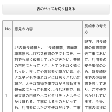
表のサイズを切り替える
長崎市の考え
No
意見の内容
方
現在、旧長崎
JRの新長崎駅と、「長崎駅前」路面電
駅の線路等撤
車電停およびバス停間のアクセスを、一
去工事におい
刻でも早く改善していただきたい。普通
て、利用者の
の市民にとってさえ、とてつもなく遠く
安全確保のた
なった。ましてや高齢者や障がい者、小
め、新長崎駅
さな子どもを連れなどにはありえない距
までの仮設通
離だ。大きな荷物を運びながら移動する
路を設けてお
観光客にとっても驚くような状態で、観
り、ご不便を
1
光立県の目標やホスピタリティとは全く
おかけしてい
かけ離れる。工事によるものといって
ます。今後、
も、利用者にはただ不便なだけで、工事
工事の進捗に