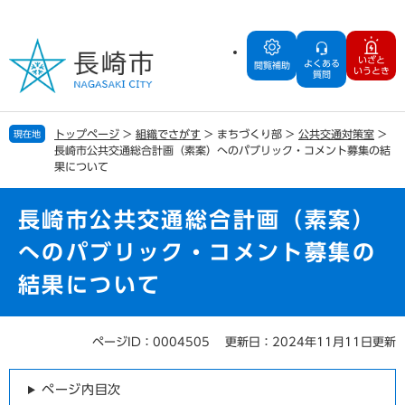
ペ
メ
ー
ニ
ジ
ュ
いざと
よくある
の
ー
閲覧補助
いうとき
質問
先
を
頭
飛
で
ば
トップページ
>
組織でさがす
>
まちづくり部
>
公共交通対策室
>
現在地
す
し
長崎市公共交通総合計画（素案）へのパブリック・コメント募集の結
。
て
果について
本
文
長崎市公共交通総合計画（素案）
へ
へのパブリック・コメント募集の
結果について
ページID：0004505
更新日：2024年11月11日更新
本
文
ページ内目次