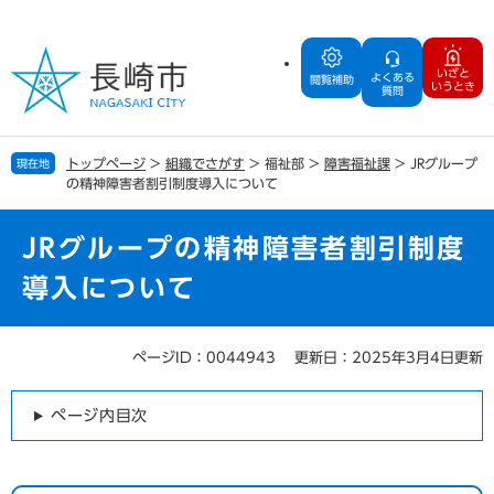
ペ
メ
ー
ニ
ジ
ュ
いざと
よくある
の
ー
閲覧補助
いうとき
質問
先
を
頭
飛
で
ば
トップページ
>
組織でさがす
>
福祉部
>
障害福祉課
>
JRグループ
現在地
す
し
の精神障害者割引制度導入について
。
て
本
文
JRグループの精神障害者割引制度
へ
導入について
ページID：0044943
更新日：2025年3月4日更新
本
文
ページ内目次