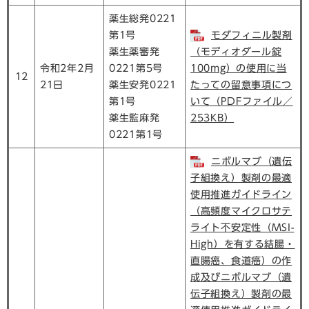
薬生総発0221
第1号
モダフィニル製剤
薬生薬審発
（モディオダール錠
令和2年2月
0221第5号
100mg）の使用に当
12
21日
薬生安発0221
たっての留意事項につ
第1号
いて（PDFファイル／
薬生監麻発
253KB）
0221第1号
ニボルマブ（遺伝
子組換え）製剤の最適
使用推進ガイドライン
（高頻度マイクロサテ
ライト不安定性（MSI-
High）を有する結腸・
直腸癌、食道癌）の作
成及びニボルマブ（遺
伝子組換え）製剤の最