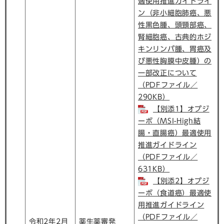
適使用推進ガイドライ
ン（非小細胞肺癌、悪
性黒色腫、頭頸部癌、
腎細胞癌、古典的ホジ
キンリンパ腫、胃癌及
び悪性胸膜中皮腫）の
一部改正について
（PDFファイル／
290KB）
【別添1】オプジ
ーボ（MSI-High結
腸・直腸癌）最適使用
推進ガイドライン
（PDFファイル／
631KB）
【別添2】オプジ
ーボ（食道癌）最適使
用推進ガイドライン
（PDFファイル／
令和2年2月
薬生薬審発