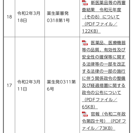
新医薬品等の再審
査結果 令和元年度
令和2年3月
薬生薬審発
18
（その8）について
18日
0318第1号
（PDFファイル／
122KB）
医薬品、医療機器
等の品質、有効性及び
安全性の確保等に関す
る法律等の一部を改正
する法律の一部の施行
に伴う関係政令の整備
令和2年3月
薬生発0311第
17
及び経過措置に関する
11日
6号
政令の公布について
（PDFファイル／
65KB）
官報（令和二年政
令第四十号）（PDFフ
ァイル／73KB）