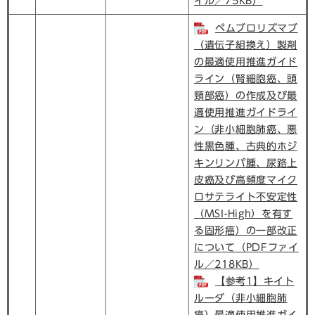
イル／75KB）
ペムブロリズマブ
（遺伝子組換え）製剤
の最適使用推進ガイド
ライン（腎細胞癌、頭
頸部癌）の作成及び最
適使用推進ガイドライ
ン（非小細胞肺癌、悪
性黒色腫、古典的ホジ
キンリンパ腫、尿路上
皮癌及び高頻度マイク
ロサテライト不安定性
（MSI-High）を有す
る固形癌）の一部改正
について（PDFファイ
ル／218KB）
【参考1】キイト
ルーダ（非小細胞肺