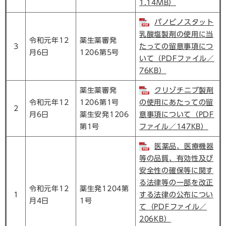
1.14MB）
パノビノスタット
乳酸塩製剤の使用に当
令和元年12
薬生薬審発
3
たっての留意事項につ
月6日
1206第5号
いて（PDFファイル／
76KB）
薬生薬審発
クリゾチニブ製剤
令和元年12
1206第1号
の使用にあたっての留
2
月6日
薬生安発1206
意事項について（PDF
第1号
ファイル／147KB）
医薬品、医療機器
等の品質、有効性及び
安全性の確保等に関す
る法律等の一部を改正
令和元年12
薬生発1204第
1
する法律の公布につい
月4日
1号
て（PDFファイル／
206KB）