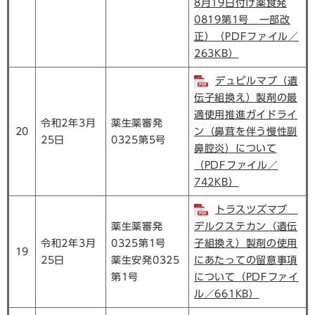
8月19日付け薬食発
0819第1号 一部改
正）（PDFファイル／
263KB）
デュピルマブ（遺
伝子組換え）製剤の最
適使用推進ガイドライ
令和2年3月
薬生薬審発
20
ン（鼻茸を伴う慢性副
25日
0325第5号
鼻腔炎）について
（PDFファイル／
742KB）
トラスツズマブ
薬生薬審発
デルクステカン（遺伝
令和2年3月
0325第1号
子組換え）製剤の使用
19
25日
薬生安発0325
にあたっての留意事項
第1号
について（PDFファイ
ル／661KB）