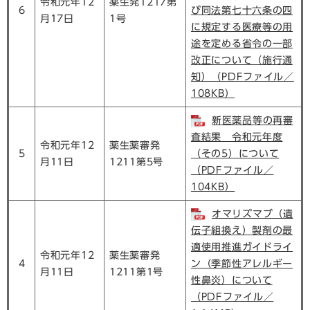
令和元年12
薬生発1217第
6
び同法第七十六条の四
月17日
1号
に規定する医療等の用
途を定める省令の一部
改正について（施行通
知）（PDFファイル／
108KB）
新医薬品等の再審
査結果 令和元年度
令和元年12
薬生薬審発
5
（その5）について
月11日
1211第5号
（PDFファイル／
104KB）
オマリズマブ（遺
伝子組換え）製剤の最
適使用推進ガイドライ
令和元年12
薬生薬審発
4
ン（季節性アレルギー
月11日
1211第1号
性鼻炎）について
（PDFファイル／