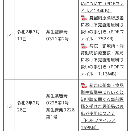
いについて（PDFファ
イル／134KB）
覚醒剤原料取扱者
における覚醒剤原料取
令和2年3月
薬生監麻発
扱いの手引き（PDFフ
14
11日
0311第2号
ァイル／752KB）
病院・診療所・飼
育動物診療施設・薬局
における覚醒剤原料取
扱いの手引き（PDFフ
ァイル／1.13MB）
新たに薬事・食品
衛生審議会において公
薬生薬審発
知申請に関する事前評
令和2年2月
0228第1号
13
価を受けた医薬品の適
28日
薬生安発0228
応外使用について
第1号
（PDFファイル／
159KB）