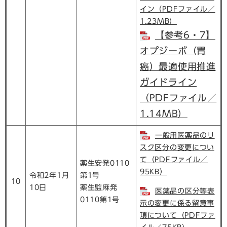
イン（PDFファイル／
1.23MB）
【参考6・7】
オプジーボ（胃
癌）最適使用推進
ガイドライン
（PDFファイル／
1.14MB）
一般用医薬品のリ
スク区分の変更につい
て（PDFファイル／
薬生安発0110
95KB）
令和2年1月
第1号
10
10日
薬生監麻発
医薬品の区分等表
0110第1号
示の変更に係る留意事
項について（PDFファ