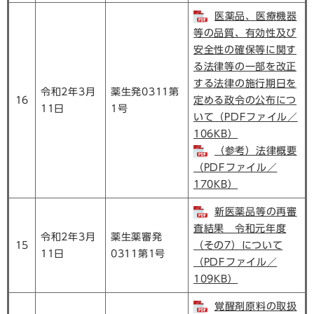
医薬品、医療機器
等の品質、有効性及び
安全性の確保等に関す
る法律等の一部を改正
する法律の施行期日を
令和2年3月
薬生発0311第
16
定める政令の公布につ
11日
1号
いて（PDFファイル／
106KB）
（参考）法律概要
（PDFファイル／
170KB）
新医薬品等の再審
査結果 令和元年度
令和2年3月
薬生薬審発
15
（その7）について
11日
0311第1号
（PDFファイル／
109KB）
覚醒剤原料の取扱