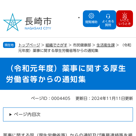
ペ
メ
ー
ニ
ジ
ュ
いざと
よくある
の
ー
閲覧補助
いうとき
質問
先
を
頭
飛
で
ば
トップページ
>
組織でさがす
>
市民健康部
>
生活衛生課
>
（令和
現在地
す
し
元年度）薬事に関する厚生労働省等からの通知集
。
て
本
文
（令和元年度）薬事に関する厚生
へ
労働省等からの通知集
ページID：0004405
更新日：2024年11月11日更新
本
文
ページ内目次
薬事に関する国（厚生労働省等）からの通知及び事務連絡等を掲