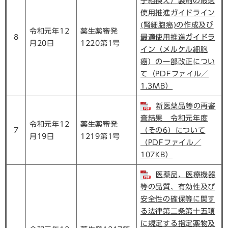
子組換え）製剤の最適
使用推進ガイドライン
(腎細胞癌)の作成及び
令和元年12
薬生薬審発
8
最適使用推進ガイドラ
月20日
1220第1号
イン（メルケル細胞
癌）の一部改正につい
て（PDFファイル／
1.3MB）
新医薬品等の再審
査結果 令和元年度
令和元年12
薬生薬審発
7
（その6）について
月19日
1219第1号
（PDFファイル／
107KB）
医薬品、医療機器
等の品質、有効性及び
安全性の確保等に関す
る法律第二条第十五項
に規定する指定薬物及