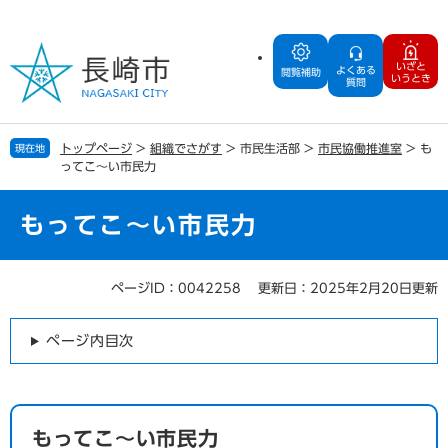
ペ
メ
ー
ニ
ジ
ュ
いざと
よくある
の
ー
閲覧補助
いうとき
質問
先
を
頭
飛
で
ば
トップページ
>
組織でさがす
>
市民生活部
>
市民協働推進室
>
も
現在地
す
し
ってこ～い市民力
。
て
本
文
もってこ～い市民力
へ
ページID：0042258
更新日：2025年2月20日更新
本
文
ページ内目次
もってこ～い市民力