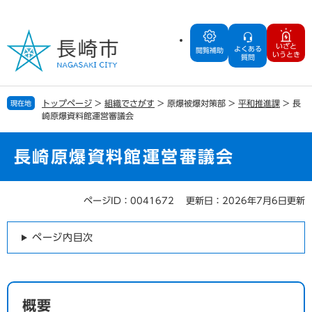
ペ
メ
ー
ニ
ジ
ュ
いざと
よくある
の
ー
閲覧補助
いうとき
質問
先
を
頭
飛
で
ば
トップページ
>
組織でさがす
>
原爆被爆対策部
>
平和推進課
>
長
現在地
す
し
崎原爆資料館運営審議会
。
て
本
文
長崎原爆資料館運営審議会
へ
ページID：0041672
更新日：2026年7月6日更新
本
文
ページ内目次
概要