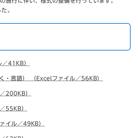
法の施行に伴い、様式の整備を行っています。
した。
ル／41KB）
言語） （Excelファイル／56KB）
／200KB）
／55KB）
ファイル／49KB）