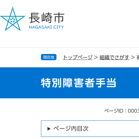
ペ
メ
ー
ニ
ジ
ュ
の
ー
先
を
頭
飛
で
ば
す
し
トップページ
>
組織でさがす
>
現在地
。
て
本
文
特別障害者手当
へ
ページID：000
本
文
ページ内目次