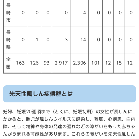
長
崎
0
0
0
0
4
0
0
0
0
市
長
崎
0
1
0
3
14
0
0
0
0
県
全
163
126
93
2,917
2,306
101
12
15
12
国
先天性風しん症候群とは
妊婦、妊娠20週頃まで（とくに、妊娠初期）の女性が風しんに
かかると、胎児が風しんウイルスに感染し、難聴、心疾患、白内
障、そして精神や身体の発達の遅れなどの障がいをもった赤ちゃ
んがうまれる可能性があります。これらの障がいを先天性風しん