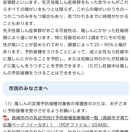
症候群といいます。先天性風しん症候群をもった赤ちゃんがこれ
らすべての障がいをもつとは限らず、これらの障がいのうちの一
つか二つのみをもつ場合もあり、気づかれるまでに時間がかかる
こともあります。
先天性風しん症候群がおこる可能性は、風しんにかかった妊娠時
期により違いがあります。特に妊娠初めの12週までにその可能
性が高いことが認められており、調査によって25－90％と幅が
あります。予防接種をうけることによって、成人女性なら妊娠中
に風しんにかかることを予防し、または妊婦以外のかたが妊婦な
どに風しんをうつすことを予防できます。（ただし妊娠中は風し
んの予防接種をうけることはできません.）
市民のみなさまへ
（1）風しんの定期予防接種対象者の保護者のかたは、お子さま
に予防接種を受けさせるようお願いします。
長崎市内の乳幼児向け予防接種医療機関一覧（長崎市子育て
応援ページ「イーカオ」） （PDFファイル／204KB）