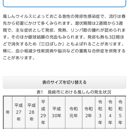
風しんウイルスによっておこる急性の発疹性感染症で、流行は春
先から初夏にかけて多くみられます。潜伏期間は2週間から3週
間で、主な症状として発疹、発熱、リンパ節の腫れが認められま
す。そのほか眼球結膜の充血もみられます。発疹も熱も3日間ほ
どで消失するため「三日ばしか」ともよばれることがあります。
稀に、血小板減少性紫斑病や脳炎などの重篤な合併症を併発する
ことがあります。
表のサイズを切り替える
表1 長崎市における風しんの発生状況
平
令
令
令
平成
平成
成
平成
令和
令和
和
和
和
年
27
28
29
30年
元年
2年
3
4
5
年
年
年
年
年
年