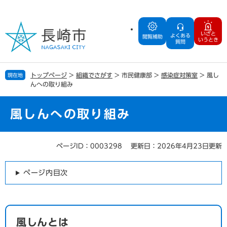
ペ
メ
ー
ニ
ジ
ュ
いざと
よくある
の
ー
閲覧補助
いうとき
質問
先
を
頭
飛
で
ば
トップページ
>
組織でさがす
>
市民健康部
>
感染症対策室
>
風し
現在地
す
し
んへの取り組み
。
て
本
文
風しんへの取り組み
へ
ページID：0003298
更新日：2026年4月23日更新
本
文
ページ内目次
風しんとは