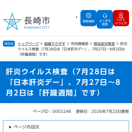
ペ
メ
ー
ニ
ジ
ュ
いざと
よくある
の
ー
閲覧補助
いうとき
質問
先
を
頭
飛
で
ば
トップページ
>
組織でさがす
>
市民健康部
>
感染症対策室
>
肝炎
現在地
す
し
ウイルス検査（7月28日は「日本肝炎デー」、7月27日～8月2日は
。
て
「肝臓週間」です）
本
文
肝炎ウイルス検査（7月28日は
へ
「日本肝炎デー」、7月27日～8
月2日は「肝臓週間」です）
ページID：0003248
更新日：2026年7月23日更新
本
文
ページ内目次