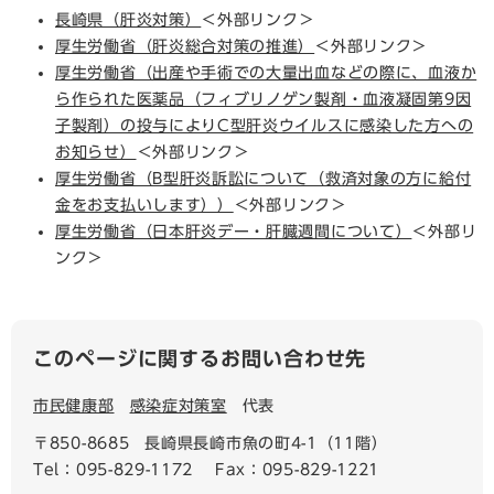
長崎県（肝炎対策）
＜外部リンク＞
厚生労働省（肝炎総合対策の推進）
＜外部リンク＞
厚生労働省（出産や手術での大量出血などの際に、血液か
ら作られた医薬品（フィブリノゲン製剤・血液凝固第9因
子製剤）の投与によりC型肝炎ウイルスに感染した方への
お知らせ）
＜外部リンク＞
厚生労働省（B型肝炎訴訟について（救済対象の方に給付
金をお支払いします））
＜外部リンク＞
厚生労働省（日本肝炎デー・肝臓週間について）
＜外部リ
ンク＞
このページに関するお問い合わせ先
市民健康部
感染症対策室
代表
〒850-8685
長崎県長崎市魚の町4-1（11階）
Tel：095-829-1172
Fax：095-829-1221