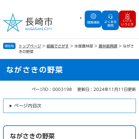
ペ
メ
ー
ニ
ジ
ュ
いざと
よくある
の
ー
閲覧補助
いうとき
質問
先
を
頭
飛
で
ば
トップページ
>
組織でさがす
>
水産農林部
>
農林振興課
>
ながさ
現在地
す
し
きの野菜
。
て
本
文
ながさきの野菜
へ
ページID：0003198
更新日：2024年11月11日更新
本
文
ページ内目次
ながさきの野菜