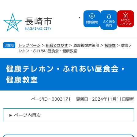
ペ
メ
ー
ニ
ジ
ュ
いざと
よくある
の
ー
閲覧補助
いうとき
質問
先
を
頭
飛
で
ば
トップページ
>
組織でさがす
>
原爆被爆対策部
>
援護課
>
健康テ
現在地
す
し
レホン・ふれあい昼食会・健康教室
。
て
本
文
健康テレホン・ふれあい昼食会・
へ
健康教室
ページID：0003171
更新日：2024年11月11日更新
本
文
ページ内目次