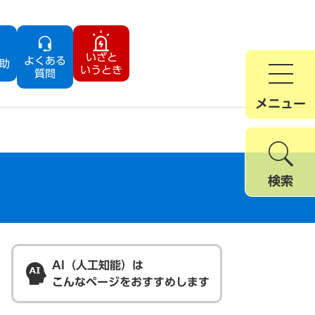
いざと
よくある
助
いうとき
質問
メニュー
検索
AI（人工知能）は
こんなページをおすすめします