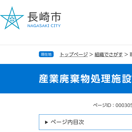
ペ
メ
ー
ニ
ジ
ュ
の
ー
先
を
頭
飛
で
ば
す
し
トップページ
>
組織でさがす
>
現在地
。
て
本
文
産業廃棄物処理施
へ
ページID：00030
本
文
ページ内目次