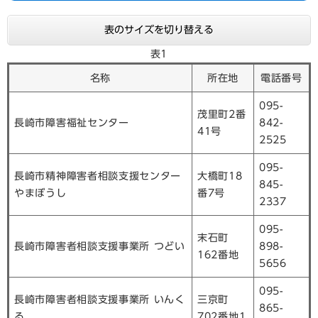
表のサイズを切り替える
表1
名称
所在地
電話番号
095-
茂里町2番
長崎市障害福祉センター
842-
41号
2525
095-
長崎市精神障害者相談支援センター
大橋町18
845-
やまぼうし
番7号
2337
095-
末石町
長崎市障害者相談支援事業所 つどい
898-
162番地
5656
095-
長崎市障害者相談支援事業所 いんく
三京町
865-
る
702番地1