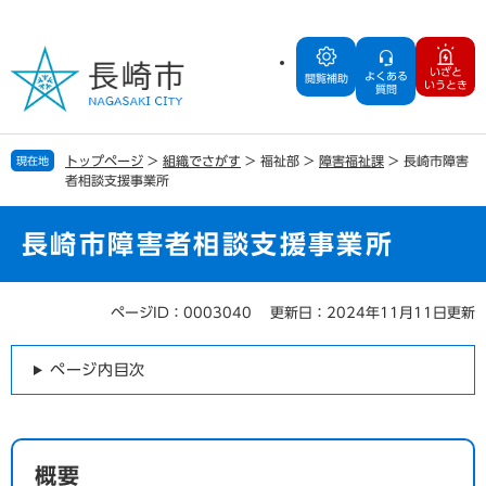
ペ
メ
ー
ニ
ジ
ュ
いざと
よくある
の
ー
閲覧補助
いうとき
質問
先
を
頭
飛
で
ば
トップページ
>
組織でさがす
>
福祉部
>
障害福祉課
>
長崎市障害
現在地
す
し
者相談支援事業所
。
て
本
文
長崎市障害者相談支援事業所
へ
ページID：0003040
更新日：2024年11月11日更新
本
文
ページ内目次
概要