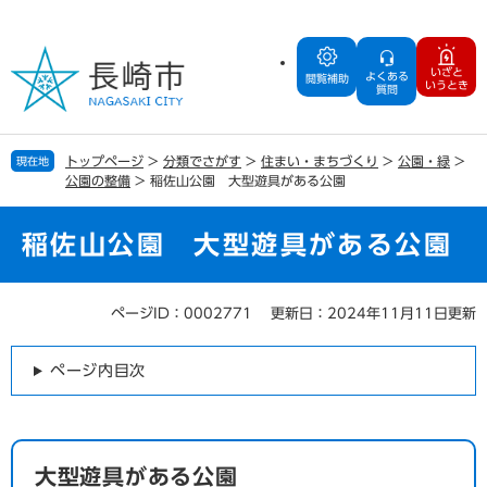
ペ
メ
ー
ニ
ジ
ュ
いざと
よくある
の
ー
閲覧補助
いうとき
質問
先
を
頭
飛
で
ば
トップページ
>
分類でさがす
>
住まい・まちづくり
>
公園・緑
>
現在地
す
し
公園の整備
>
稲佐山公園 大型遊具がある公園
。
て
本
文
稲佐山公園 大型遊具がある公園
へ
ページID：0002771
更新日：2024年11月11日更新
本
文
ページ内目次
大型遊具がある公園