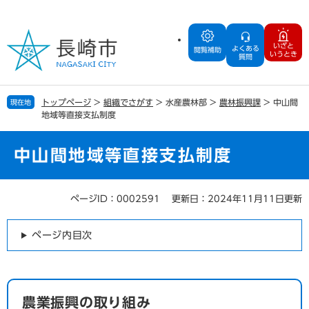
ペ
メ
ー
ニ
ジ
ュ
いざと
よくある
の
ー
閲覧補助
いうとき
質問
先
を
頭
飛
で
ば
トップページ
>
組織でさがす
>
水産農林部
>
農林振興課
>
中山間
現在地
す
し
地域等直接支払制度
。
て
本
文
中山間地域等直接支払制度
へ
ページID：0002591
更新日：2024年11月11日更新
本
文
ページ内目次
農業振興の取り組み