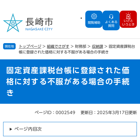
ペ
メ
ー
ニ
ジ
ュ
いざと
よくある
の
ー
閲覧補助
いうとき
質問
先
を
頭
飛
で
ば
トップページ
>
組織でさがす
>
財務部
>
収納課
>
固定資産課税台
現在地
す
し
帳に登録された価格に対する不服がある場合の手続き
。
て
本
文
固定資産課税台帳に登録された価
へ
格に対する不服がある場合の手続
き
ページID：0002549
更新日：2025年3月17日更新
本
文
ページ内目次