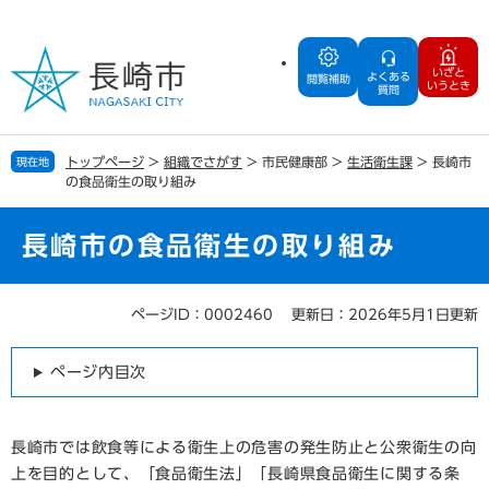
ペ
メ
ー
ニ
ジ
ュ
いざと
よくある
の
ー
閲覧補助
いうとき
質問
先
を
頭
飛
で
ば
トップページ
>
組織でさがす
>
市民健康部
>
生活衛生課
>
長崎市
現在地
す
し
の食品衛生の取り組み
。
て
本
文
長崎市の食品衛生の取り組み
へ
ページID：0002460
更新日：2026年5月1日更新
本
文
ページ内目次
長崎市では飲食等による衛生上の危害の発生防止と公衆衛生の向
上を目的として、「食品衛生法」「長崎県食品衛生に関する条