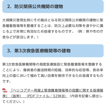
2．防災関係公共機関の建物
大規模災害発生時にその拠点となる防災関係公共機関の建物に緊
急離着陸場等を整備することは、防災上必要な対策を速やかに講
じる上で非常に有効なため指導するものです。（例：県や市の庁
舎などが該当します。）
3．第3次救急医療機関等の建物
第3次救急医療機関等の高度医療施設に緊急離着陸場を整備する
ことにより、傷病者の搬送時間の短縮、効率的な収容等、救命率
向上の面において極めて高い効果を期待できるため指導するもの
です。
「ヘリコプター用屋上緊急離着陸場等の設置に関する指導基
準」（抜粋） （PDFファイル／329KB）
（内容を記載し提出し
てください。）