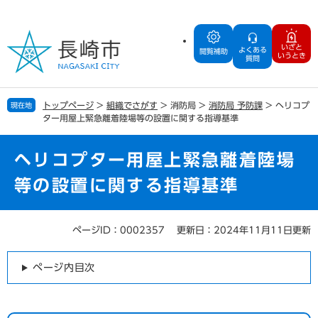
ペ
メ
ー
ニ
ジ
ュ
いざと
よくある
の
ー
閲覧補助
いうとき
質問
先
を
頭
飛
で
ば
トップページ
>
組織でさがす
>
消防局
>
消防局 予防課
>
ヘリコプ
現在地
す
し
ター用屋上緊急離着陸場等の設置に関する指導基準
。
て
本
文
ヘリコプター用屋上緊急離着陸場
へ
等の設置に関する指導基準
ページID：0002357
更新日：2024年11月11日更新
本
文
ページ内目次