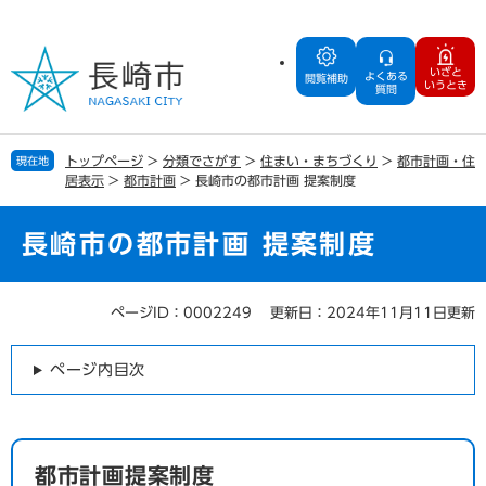
ペ
メ
ー
ニ
ジ
ュ
いざと
よくある
の
ー
閲覧補助
いうとき
質問
先
を
頭
飛
で
ば
トップページ
>
分類でさがす
>
住まい・まちづくり
>
都市計画・住
現在地
す
し
居表示
>
都市計画
>
長崎市の都市計画 提案制度
。
て
本
文
長崎市の都市計画 提案制度
へ
ページID：0002249
更新日：2024年11月11日更新
本
文
ページ内目次
都市計画提案制度