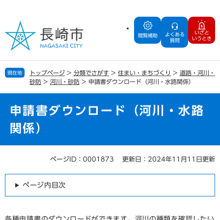
ペ
メ
ー
ニ
ジ
ュ
いざと
よくある
の
ー
閲覧補助
いうとき
質問
先
を
頭
飛
で
ば
トップページ
>
分類でさがす
>
住まい・まちづくり
>
道路・河川・
現在地
す
し
砂防
>
河川・砂防
>
申請書ダウンロード（河川・水路関係）
。
て
本
文
申請書ダウンロード（河川・水路
へ
関係）
ページID：0001873
更新日：2024年11月11日更新
本
文
ページ内目次
各種申請書のダウンロードができます。河川の種類を確認したい