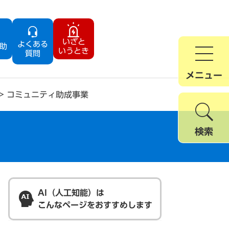
いざと
よくある
助
いうとき
質問
メニュー
>
コミュニティ助成事業
検索
AI（人工知能）は
こんなページをおすすめします