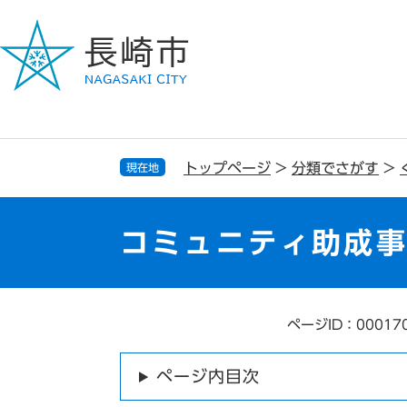
ペ
メ
ー
ニ
ジ
ュ
の
ー
先
を
頭
飛
で
ば
す
し
トップページ
>
分類でさがす
>
現在地
。
て
本
文
コミュニティ助成
へ
ページID：00017
本
文
ページ内目次