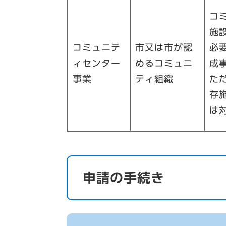
コ
施
コミュニテ
市又は市が認
必
ィセンター
めるコミュニ
成
事業
ティ組織
た
存
は
申請の手続き