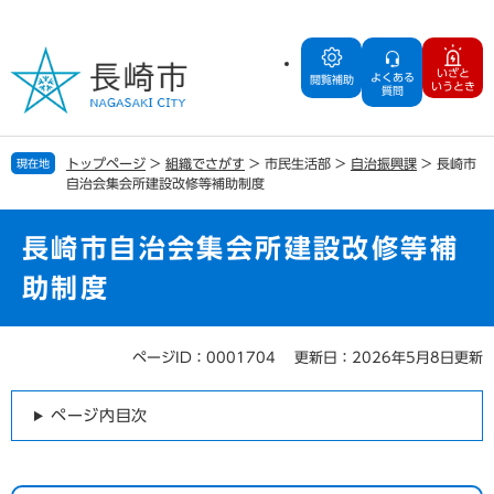
ペ
メ
ー
ニ
ジ
ュ
いざと
よくある
の
ー
閲覧補助
いうとき
質問
先
を
頭
飛
で
ば
トップページ
>
組織でさがす
>
市民生活部
>
自治振興課
>
長崎市
現在地
す
し
自治会集会所建設改修等補助制度
。
て
本
文
長崎市自治会集会所建設改修等補
へ
助制度
ページID：0001704
更新日：2026年5月8日更新
本
文
ページ内目次