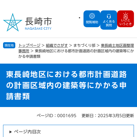
ペ
メ
ー
ニ
ジ
ュ
いざと
よくある
の
ー
閲覧補助
いうとき
質問
先
を
頭
飛
で
ば
トップページ
>
組織でさがす
>
まちづくり部
>
東長崎土地区画整理
現在地
す
し
事務所
>
東長崎地区における都市計画道路の計画区域内の建築等にか
。
て
かる申請書類
本
文
東長崎地区における都市計画道路
へ
の計画区域内の建築等にかかる申
請書類
ページID：0001695
更新日：2025年3月5日更新
本
文
ページ内目次