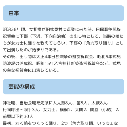
由来
明治38年頃、女相撲が旧式見村に巡業に来た時、日露戦争凱旋
祝賀会に下郷（下浜、下向自治会）の出し物として、当時の娘た
ちが女力士に踊りを教えてもらい、下郷の「角力取り踊り」とし
て出演したのが始まりである。
その後、出し物は大正4年日独戦争の凱旋祝賀会、昭和9年式見
防波堤の落成祝、昭和15年乙宮神社新築造営祝賀会など、式見
の主な祝賀会に出演している。
芸能の構成
神社職、自治会職を先頭に大太鼓8人、笛8人、太鼓8人、
行司呼出…唄手3人、女力士、横綱2、大関2、関脇（小結）2、
前頭以下約30人
最初、丸く輪をつくって踊り、2つ（角力取り踊、いっちょな