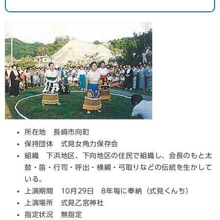
所在地 長崎市向町
保持団体 式見女角力保存会
組織 下浜地区、下向地区の住民で組織し、会長のもと太
鼓・笛・行司・呼出・横綱・弓取りなどの伝統を生かして
いる。
上演期間 10月29日 8年毎に奉納（式見くんち）
上演場所 式見乙宮神社
指定状況 無指定