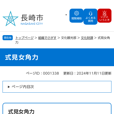
ペ
メ
ー
ニ
ジ
ュ
いざと
よくある
の
ー
閲覧補助
いうとき
質問
先
を
頭
飛
で
ば
トップページ
>
組織でさがす
>
文化観光部
>
文化財課
>
式見女角
現在地
す
し
力
。
て
本
文
式見女角力
へ
ページID：0001338
更新日：2024年11月11日更新
本
文
ページ内目次
式見女角力