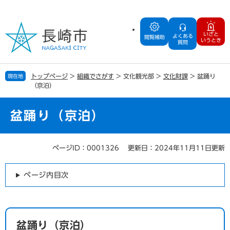
ペ
メ
ー
ニ
ジ
ュ
いざと
よくある
の
ー
閲覧補助
いうとき
質問
先
を
頭
飛
で
ば
トップページ
>
組織でさがす
>
文化観光部
>
文化財課
>
盆踊り
現在地
す
し
（京泊）
。
て
本
文
盆踊り（京泊）
へ
ページID：0001326
更新日：2024年11月11日更新
本
文
ページ内目次
盆踊り（京泊）