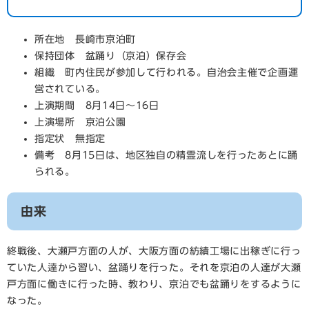
所在地 長崎市京泊町
保持団体 盆踊り（京泊）保存会
組織 町内住民が参加して行われる。自治会主催で企画運
営されている。
上演期間 8月14日～16日
上演場所 京泊公園
指定状 無指定
備考 8月15日は、地区独自の精霊流しを行ったあとに踊
られる。
由来
終戦後、大瀬戸方面の人が、大阪方面の紡績工場に出稼ぎに行っ
ていた人逹から習い、盆踊りを行った。それを京泊の人達が大瀬
戸方面に働きに行った時、教わり、京泊でも盆踊りをするように
なった。