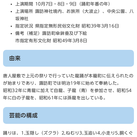
上演期間 10月7日・8日・9日（踊町年番の年）
上演場所 諏訪神社境内、お旅所（大波止）、中央公園、八
坂神社
指定状況 県指定無形民俗文化財 昭和39年3月16日
備考（補足）諏訪町傘鉾垂及び下絵
市指定有形文化財 昭和49年3月8日
由来
唐人屋敷で上元の祭りで行っていた龍踊が本籠町に伝えられたの
が始まりであり、諏訪町では明治19年に始めて奉納した。
昭和32年に青龍に加えて自龍、子龍（青）を参加させ、昭和54
年に白の子龍を、昭和61年には孫龍を出している。
芸能の構成
踊りは、1,玉隠し（ズクラ）2,ねむり3,玉追い4,小走り5,胴くぐ