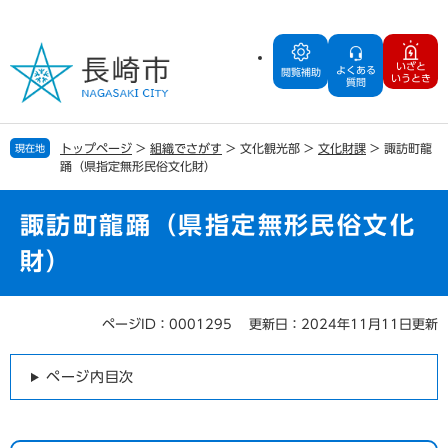
ペ
メ
ー
ニ
ジ
ュ
いざと
よくある
の
ー
閲覧補助
いうとき
質問
先
を
頭
飛
で
ば
トップページ
>
組織でさがす
>
文化観光部
>
文化財課
>
諏訪町龍
現在地
す
し
踊（県指定無形民俗文化財）
。
て
本
文
諏訪町龍踊（県指定無形民俗文化
へ
財）
ページID：0001295
更新日：2024年11月11日更新
本
文
ページ内目次