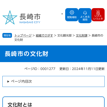
ペ
メ
ー
ニ
ジ
ュ
いざと
よくある
の
ー
閲覧補助
いうとき
質問
先
を
頭
飛
で
ば
トップページ
>
組織でさがす
>
文化観光部
>
文化財課
>
長崎市の
現在地
す
し
文化財
。
て
本
文
長崎市の文化財
へ
ページID：0001277
更新日：2024年11月11日更新
本
文
ページ内目次
文化財とは