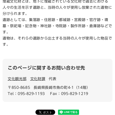
埋蔵文化財とは、地下に埋蔵されている文化財で過去における
人々の生活を示す遺跡と、当時の人々が使用し放棄された遺物に
分けられます。
遺跡としては、集落跡・住居跡・都城跡・宮殿跡・官庁跡・墳
墓・祭祀場・記念物・神社跡・寺院跡・製作所跡・倉庫跡などで
す。
遺物は、それらの遺跡から出土する当時の人々が使用した物品で
す。
このページに関するお問い合わせ先
文化観光部
文化財課
代表
〒850-8685
長崎県長崎市魚の町4-1（14階）
Tel：095-829-1193
Fax：095-829-1219