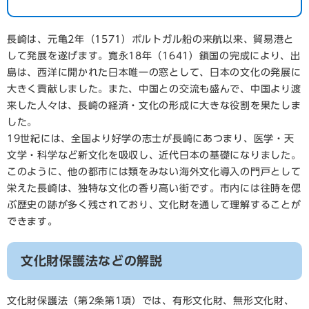
長崎は、元亀2年（1571）ポルトガル船の来航以来、貿易港と
して発展を遂げます。寛永18年（1641）鎖国の完成により、出
島は、西洋に開かれた日本唯一の窓として、日本の文化の発展に
大きく貢献しました。また、中国との交流も盛んで、中国より渡
来した人々は、長崎の経済・文化の形成に大きな役割を果たしま
した。
19世紀には、全国より好学の志士が長崎にあつまり、医学・天
文学・科学など新文化を吸収し、近代日本の基礎になりました。
このように、他の都市には類をみない海外文化導入の門戸として
栄えた長崎は、独特な文化の香り高い街です。市内には往時を偲
ぶ歴史の跡が多く残されており、文化財を通して理解することが
できます。
文化財保護法などの解説
文化財保護法（第2条第1項）では、有形文化財、無形文化財、