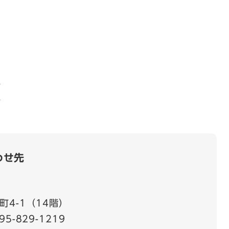
分
分
わせ先
4-1（14階）
95-829-1219