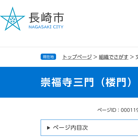
ペ
メ
ー
ニ
ジ
ュ
の
ー
先
を
頭
飛
で
ば
す
し
トップページ
>
組織でさがす
>
現在地
。
て
本
文
崇福寺三門（楼門
へ
ページID：00011
本
文
ページ内目次