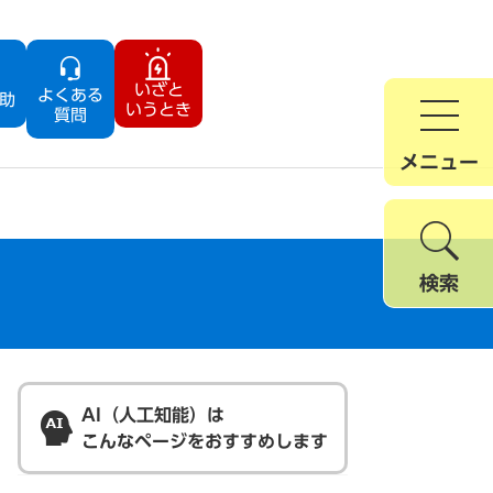
いざと
よくある
助
いうとき
質問
メニュー
検索
AI（人工知能）は
こんなページをおすすめします