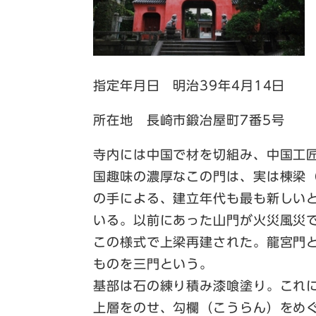
指定年月日 明治39年4月14日
所在地 長崎市鍛冶屋町7番5号
寺内には中国で材を切組み、中国工
国趣味の濃厚なこの門は、実は棟梁
の手による、建立年代も最も新しい
いる。以前にあった山門が火災風災で
この様式で上梁再建された。龍宮門
ものを三門という。
基部は石の練り積み漆喰塗り。これ
上層をのせ、勾欄（こうらん）をめ