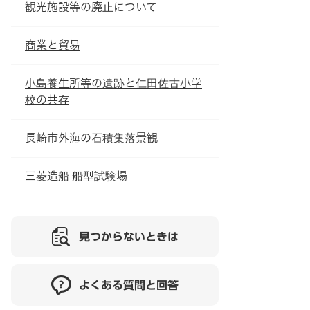
観光施設等の廃止について
商業と貿易
小島養生所等の遺跡と仁田佐古小学
校の共存
長崎市外海の石積集落景観
三菱造船 船型試験場
見つからないときは
よくある質問と回答