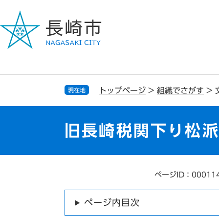
ペ
メ
ー
ニ
ジ
ュ
の
ー
先
を
頭
飛
で
ば
す
し
トップページ
>
組織でさがす
>
現在地
。
て
本
文
旧長崎税関下り松
へ
ページID：00011
本
文
ページ内目次