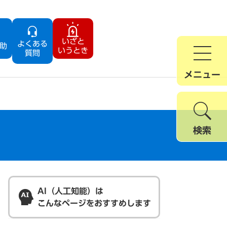
いざと
よくある
助
いうとき
質問
メニュー
検索
AI（人工知能）は
こんなページをおすすめします