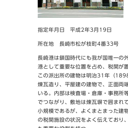
指定年月日 平成2年3月19日
所在地 長崎市松が枝町4番33号
長崎港は鎖国時代にも我が国唯一の
港として重要な位置を占め、税関が
この派出所の建物は明治31年（18
煉瓦造り、平屋建の建物で、正面両
いる。内部は検査場・倉庫・事務所
でつながり、敷地は煉瓦塀で囲まれ
小規模であるが、よくまとまった建
の税関施設の状況をよく伝えており