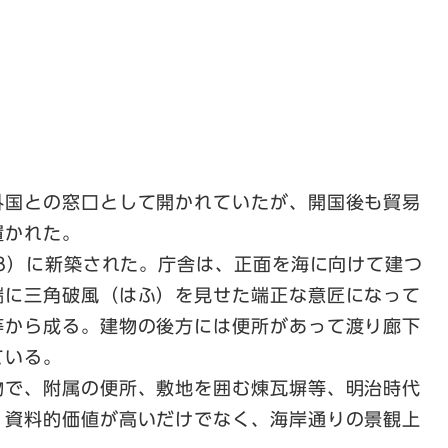
外国との窓口として開かれていたが、開国後も貿易
置かれた。
98）に新築された。庁舎は、正面を海に向けて建つ
端に三角破風（はふ）を見せた端正な意匠になって
等から成る。建物の後方には便所があって渡り廊下
ている。
物で、附属の便所、敷地を囲む煉瓦塀等、明治時代
、資料的価値が高いだけでなく、海岸通りの景観上