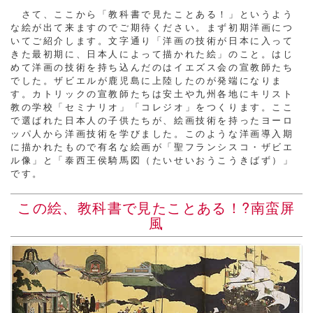
さて、ここから「教科書で見たことある！」というよう
な絵が出て来ますのでご期待ください。まず初期洋画につ
いてご紹介します。文字通り「洋画の技術が日本に入って
きた最初期に、日本人によって描かれた絵」のこと。はじ
めて洋画の技術を持ち込んだのはイエズス会の宣教師たち
でした。ザビエルが鹿児島に上陸したのが発端になりま
す。カトリックの宣教師たちは安土や九州各地にキリスト
教の学校「セミナリオ」「コレジオ」をつくります。ここ
で選ばれた日本人の子供たちが、絵画技術を持ったヨーロ
ッパ人から洋画技術を学びました。このような洋画導入期
に描かれたもので有名な絵画が「聖フランシスコ・ザビエ
ル像」と「泰西王侯騎馬図（たいせいおうこうきばず）」
です。
この絵、教科書で見たことある！?南蛮屏
風