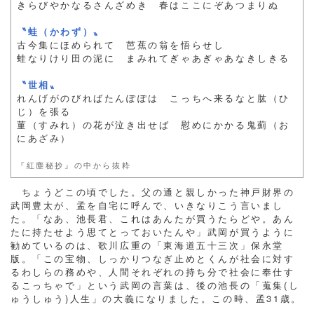
きらびやかなるさんざめき 春はここにぞあつまりぬ
〝蛙（かわず）〟
古今集にほめられて 芭蕉の翁を悟らせし
蛙なりけり田の泥に まみれてぎゃあぎゃあなきしきる
〝世相〟
れんげがのびればたんぽぽは こっちへ来るなと肱（ひ
じ）を張る
菫（すみれ）の花が泣き出せば 慰めにかかる鬼薊（お
にあざみ）
『紅塵秘抄』の中から抜粋
ちょうどこの頃でした。父の通と親しかった神戸財界の
武岡豊太が、孟を自宅に呼んで、いきなりこう言いまし
た。「なあ、池長君、これはあんたが買うたらどや。あん
たに持たせよう思てとっておいたんや」武岡が買うように
勧めているのは、歌川広重の「東海道五十三次」保永堂
版。「この宝物、しっかりつなぎ止めとくんが社会に対す
るわしらの務めや、人間それぞれの持ち分で社会に奉仕す
るこっちゃで」という武岡の言葉は、後の池長の「蒐集(し
ゅうしゅう)人生」の大義になりました。この時、孟31歳。