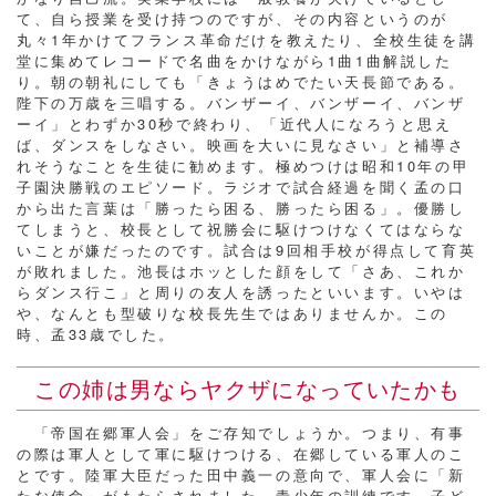
て、自ら授業を受け持つのですが、その内容というのが
丸々1年かけてフランス革命だけを教えたり、全校生徒を講
堂に集めてレコードで名曲をかけながら1曲1曲解説した
り。朝の朝礼にしても「きょうはめでたい天長節である。
陛下の万歳を三唱する。バンザーイ、バンザーイ、バンザ
ーイ」とわずか30秒で終わり、「近代人になろうと思え
ば、ダンスをしなさい。映画を大いに見なさい」と補導さ
れそうなことを生徒に勧めます。極めつけは昭和10年の甲
子園決勝戦のエピソード。ラジオで試合経過を聞く孟の口
から出た言葉は「勝ったら困る、勝ったら困る」。優勝し
てしまうと、校長として祝勝会に駆けつけなくてはならな
いことが嫌だったのです。試合は9回相手校が得点して育英
が敗れました。池長はホッとした顔をして「さあ、これか
らダンス行こ」と周りの友人を誘ったといいます。いやは
や、なんとも型破りな校長先生ではありませんか。この
時、孟33歳でした。
この姉は男ならヤクザになっていたかも
「帝国在郷軍人会」をご存知でしょうか。つまり、有事
の際は軍人として軍に駆けつける、在郷している軍人のこ
とです。陸軍大臣だった田中義一の意向で、軍人会に「新
たな使命」がもたらされました。青少年の訓練です。子ど