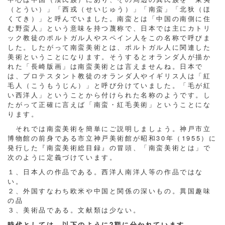
（とうい）」「西戎（せいじゅう）」「南蛮」「北狄（ほ
くてき）」と呼んでいました。南蛮とは「中国の南側に住
む野蛮人」という意味を持つ蔑称で、日本では主にカトリ
ック教徒のポルトガル人やスペイン人をこの名称で呼びま
した。したがって南蛮美術とは、ポルトガル人に関連した
美術ということになります。そうするとオランダ人が描か
れた「長崎版画」は南蛮美術とは言えませんね。日本で
は、プロテスタント教徒のオランダ人やイギリス人は「紅
毛人（こうもうじん）」と呼び分けていました。「毛が紅
い西洋人」ということから付けられた名称のようです。し
たがって正確に言えば「南蛮・紅毛美術」ということにな
ります。
それでは南蛮美術を簡単にご説明しましょう。神戸市立
博物館の前身である市立神戸美術館が昭和30年（1955）に
発行した『南蛮美術総目録』の冒頭、「南蛮美術とは」で
次のように定義づけています。
１、日本人の作品である。西洋人南洋人等の作品ではな
い。
２、外国すなわち欧米や中国と関係の深いもの。異国趣味
の品
３、美術品である。文献類は少ない。
時代としては、以下のように2期に分かれています。