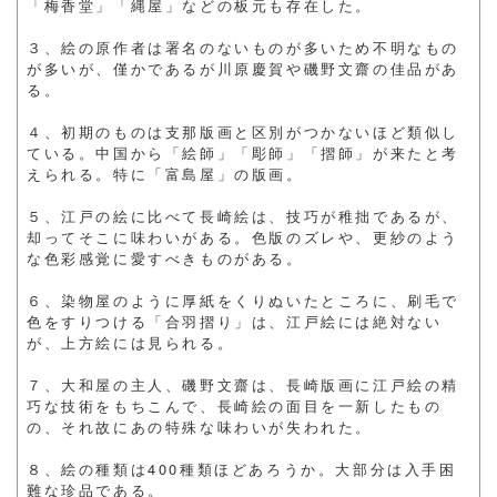
「梅香堂」「縄屋」などの板元も存在した。
３、絵の原作者は署名のないものが多いため不明なもの
が多いが、僅かであるが川原慶賀や磯野文齋の佳品があ
る。
４、初期のものは支那版画と区別がつかないほど類似し
ている。中国から「絵師」「彫師」「摺師」が来たと考
えられる。特に「富島屋」の版画。
５、江戸の絵に比べて長崎絵は、技巧が稚拙であるが、
却ってそこに味わいがある。色版のズレや、更紗のよう
な色彩感覚に愛すべきものがある。
６、染物屋のように厚紙をくりぬいたところに、刷毛で
色をすりつける「合羽摺り」は、江戸絵には絶対ない
が、上方絵には見られる。
７、大和屋の主人、磯野文齋は、長崎版画に江戸絵の精
巧な技術をもちこんで、長崎絵の面目を一新したもの
の、それ故にあの特殊な味わいが失われた。
８、絵の種類は400種類ほどあろうか。大部分は入手困
難な珍品である。