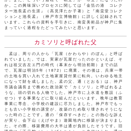
か。この興味深いプロセスに関しては『金箔の港 コレク
ター池長孟の生涯』（高見澤たか子著）と『南蛮堂コレク
ションと池長孟』（神戸市立博物館）に詳しく記録されて
います。これらの資料を手引きに、南蛮美術品が神戸に集
まっていく過程をたどってみたいと思います。
カミソリと呼ばれた父
孟は、周りの人から「瓦屋（かわらや）のぼん」と呼ば
れていました。では、実家が瓦屋だったのかといえば、そ
れは祖父吉左エ門の時代（幕末から明治初期）までの話
で、瓦屋は明治5年（1872）に廃業。その後は、兵庫一帯
の土地を買い入れて土地家屋貸付業に転向。いわゆる地主
になって財を成しました。孟の父、通（とおる）は、神戸
市議会議長まで務めた政治家で「カミソリ」と呼ばれるよ
うな、頭の切れる人物でした。神戸市に上水道を敷設（ふ
せつ）する事業などに取り組んだといいます。晩年は教育
事業に専念、小学校の建設に尽力しました。神戸市でもっ
とも古い小学校の講堂が、改築のため取り壊されそうにな
った時のことです。通の「保存すべきだ」との熱心な訴え
が実り、会下山（えげやま）遊園地内に移築が決まりまし
た。その際、移築費用の大半は通が負担したそうです。旧