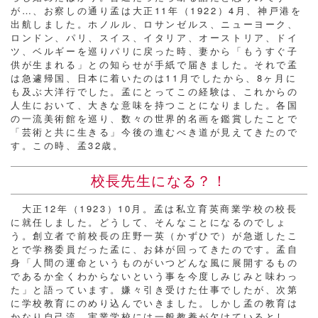
が…、お察しの通り孟は大正11年（1922）4月、神戸港を
出航しました。ホノルル、ロサンゼルス、ニューヨーク、
ロンドン、パリ、スイス、イタリア、オーストリア、ドイ
ツ、ベルギーを巡りパリに戻った時、妻から「もうすぐ子
供が生まれる」との知らせが手紙で届きました。それで孟
は急遽帰国、日本に着いたのは11月でしたから、8ヶ月に
も及ぶ大洋行でした。孟にとってこの経験は、これからの
人生において、大きな意味を持つことになりました。各国
の一流美術館を巡り、数々の世界的名画を鑑賞したことで
「芸術と共に生きる」今後の進むべき道が見えてきたので
す。この時、孟32歳。
校長先生になる？！
大正12年（1923）10月。孟は私立育英商業学校の校長
に就任しました。どうして、そんなことになるのでしょ
う。創立者で前校長の庄野一英（かずひで）が急逝したこ
とで学務委員だった孟に、お鉢が回ってきたのです。孟自
身「人間の運命というものがいつどんな風に展開するもの
であるか全くわからないという事を今度しみじみと味わっ
た」と語っています。嫌々引き受けた仕事でしたが、次第
に学校教育にのめり込んでいきました。しかし孟の教育は
かなり自己流。実業学校には一般教養が欠けているとし