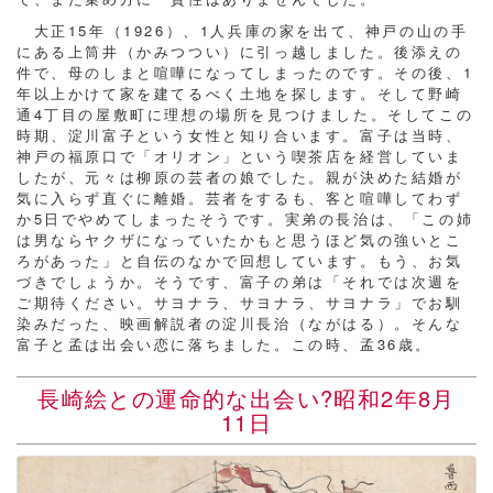
大正15年（1926）、1人兵庫の家を出て、神戸の山の手
にある上筒井（かみつつい）に引っ越しました。後添えの
件で、母のしまと喧嘩になってしまったのです。その後、1
年以上かけて家を建てるべく土地を探します。そして野崎
通4丁目の屋敷町に理想の場所を見つけました。そしてこの
時期、淀川富子という女性と知り合います。富子は当時、
神戸の福原口で「オリオン」という喫茶店を経営していま
したが、元々は柳原の芸者の娘でした。親が決めた結婚が
気に入らず直ぐに離婚。芸者をするも、客と喧嘩してわず
か5日でやめてしまったそうです。実弟の長治は、「この姉
は男ならヤクザになっていたかもと思うほど気の強いとこ
ろがあった」と自伝のなかで回想しています。もう、お気
づきでしょうか。そうです、富子の弟は「それでは次週を
ご期待ください。サヨナラ、サヨナラ、サヨナラ」でお馴
染みだった、映画解説者の淀川長治（ながはる）。そんな
富子と孟は出会い恋に落ちました。この時、孟36歳。
長崎絵との運命的な出会い?昭和2年8月
11日