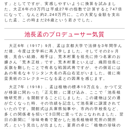
す」としてですが、実感しやすいように換算を試みまし
た。大正6年の3万円は平成27年の指数で計算すると747倍
になって、なんと約2,240万円に。この大変な金額を支出
した孟、この時まだ26歳という若さでした。
池長孟のプロデューサー気質
大正6年（1917）9月、孟は京都大学で法律を3年間学ん
だ後、今度は文学科に再入学しました。そしてその2ヶ月
後、見合い結婚。相手は、荒木村重を祖先に持つ名家のお
嬢さん「荒木正枝」です。荒木村重といえば、織田信長に
反旗を翻したことで有名な戦国武将ですが、その側近には
あの有名なキリシタン大名の高山右近がいました。後に南
蛮美術のコレクターになる孟との因果を感じます。
大正7年（1918）、孟は植物の標本10万点を、かつて父
が移築に関わった「正元館」に運び込み、ここで「池長植
物研究所」を開館することにしました。この建物は父の通
が亡くなった時、その功績を記念して池長家に譲渡されて
いたのです。開館式は兵庫県知事や、市内の学校長など、
多くの関係者を招いて3日間に渡っておこなわれました。翌
日の新聞に「珍味奇肴で驚かした池長植物研究所の開所
式」という見出しが出ました。宴席の卓に「植物の珍味の