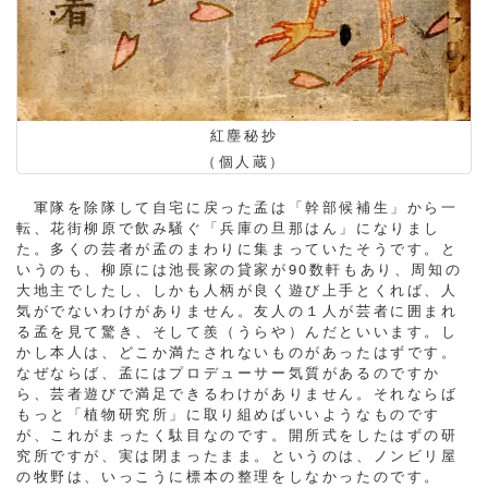
紅塵秘抄
（個人蔵）
軍隊を除隊して自宅に戻った孟は「幹部候補生」から一
転、花街柳原で飲み騒ぐ「兵庫の旦那はん」になりまし
た。多くの芸者が孟のまわりに集まっていたそうです。と
いうのも、柳原には池長家の貸家が90数軒もあり、周知の
大地主でしたし、しかも人柄が良く遊び上手とくれば、人
気がでないわけがありません。友人の１人が芸者に囲まれ
る孟を見て驚き、そして羨（うらや）んだといいます。し
かし本人は、どこか満たされないものがあったはずです。
なぜならば、孟にはプロデューサー気質があるのですか
ら、芸者遊びで満足できるわけがありません。それならば
もっと「植物研究所」に取り組めばいいようなものです
が、これがまったく駄目なのです。開所式をしたはずの研
究所ですが、実は閉まったまま。というのは、ノンビリ屋
の牧野は、いっこうに標本の整理をしなかったのです。