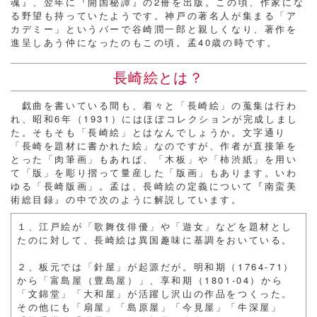
魂』、翌年に『開国秘譚』の2冊を出版。この頃、作家にな
る野望も持っていたようです。神戸の著名人が集まる「ア
カデミー」というバーで谷崎潤一郎と親しくなり、著作を
進呈しあう仲になったのもこの頃。孟40歳の時です。
長崎絵とは？
戯曲を書いている間も、着々と「長崎絵」の蒐集は行わ
れ、昭和6年（1931）にはほぼコレクションが完成しまし
た。そもそも「長崎絵」とはなんでしょうか。文字通り
「長崎を題材に書かれた絵」なのですが、作者が直接筆を
とった「肉筆画」もあれば、「木板」や「柿渋紙」を用い
て「版」を彫り摺って量産した「版画」もあります。いわ
ゆる「長崎版画」。孟は、長崎絵の定義について『南蛮美
術総目録』の中で次のように解説しています。
１、江戸絵が「歌舞伎俳優」や「遊女」などを題材とし
たのに対して、長崎絵は異国趣味に基調をおいている。
２、板元では「針屋」が起源だが。明和期（1764-71）
から「富島屋（豊島屋）」、享和期（1801-04）から
「文錦堂」「大和屋」が活躍し沢山の作品をつくった。
その他にも「扇屋」「島原屋」「今見屋」「牛深屋」