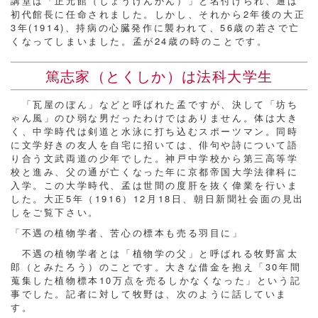
講堂は「正元館（しょうげんかん）」と名付けられ、通は
初代館長に任命されました。しかし、それから2年後の大正
3年(1914)、持病の心臓発作に襲われて、56歳の若さで亡
くなってしまいました。孟が24歳の時のことです。
篤志家（とくしか）は法科大学生
「瓦屋のぼん」などと呼ばれた孟ですが、決して「坊ち
ゃん風」のひ弱な男だったわけではありません。体は大き
く、中学時代は剣道と水泳に打ち込むスポーツマン。同時
に文学好きの友人を自宅に招いては、俳句や詩について語
り合う文武両道の少年でした。神戸中学校から第三高等学
校と進み、父の通が亡くなった年に京都帝国大学法律科に
入学。この大学時代、孟は世間の度肝を抜く偉業を行いま
した。大正5年（1916）12月18日、朝日新聞社会面の見出
しをご覧下さい。
「不遇の植物学者、苦心の標本も売る羽目に」
不遇の植物学者とは「植物学の父」と呼ばれる牧野富太
郎（とみたろう）のことです。大きな借金を抱え「30年間
蒐集した植物標本10万点を売るしかなくなった」という記
事でした。記者に対して牧野は、次のように話していま
す。