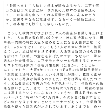
「外国へ出しても珍しい標本が随分あるから、二万や三
万の金は出来る訳だが、僕の集めた標本の価値を認め
て、この急場を救ってくれる富豪が日本にあるかどう
か。出来る事ならば散逸せず、なるべく一箇所に纏め
て、標本館でも設立して欲しいものだ」
こうした牧野の呼びかけに、2人の富豪が名乗りを上げま
した。1人は日立製作所の設立者で、後に政治家になり、田
中義一内閣の時に大臣を務めることになる久原房之助（く
はら ふさのすけ）。そしてもう1人が京大の大学生、池長
孟でした。孟は記事を見て即断、大阪朝日新聞の社会部長
を訪ねて「援助」の意志を告げたのです。ちなみに、孟が
訪ねた社会部長は、大正デモクラシーを代表するジャーナ
リストで批評家の「長谷川如是閑（はせがわ にょぜか
ん）」でした。大正6年（1917）1月3日の大阪朝日新聞に
「篤志家は法科大学生」という見出しが踊り、牧野と孟が
並んでいる写真が掲載されました。牧野は孟を選んだので
す。孟は牧野の3万円の借金を肩代わりして、植物標本の散
逸を救いました。さて、この当時の3万円とは、現在の価値
に換算するといくらになるのでしょうか。日本銀行のホー
ムページに「昭和40年の1万円を、今のお金に換算すると
どの位になりますか」というコーナーがあって、企業物価
指数を使った計算式が示されています。あくまでも「めや