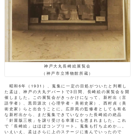
神戸大丸長崎絵展覧会
（神戸市立博物館所蔵）
昭和6年（1931）、蒐集に一定の目処がついたと判断し
た孟は、神戸の大丸デパートで3日間、長崎絵の展覧会を開
催しました。この展覧会がきっかけになって、新村出（言
語学者）、黒田源次（心理学者・美術史家）、西村貞（美
術史家）らと出合うことに。広辞苑の監修者としても有名
な新村出から、まだ蒐集できていなかった長崎絵の絶品
「針屋版三枚」を譲り受ける幸運にも恵まれました。これ
で「長崎絵」はほぼコンプリート。蒐集も打ち止めか…。
いえいえ、孟はさらに上のステージに進んでいったので