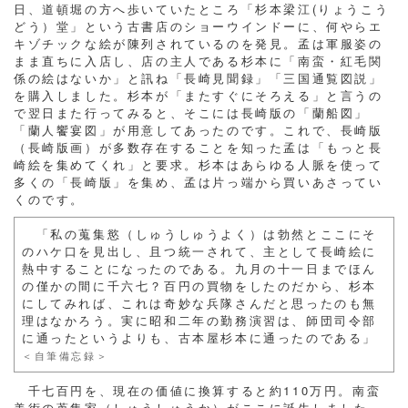
日、道頓堀の方へ歩いていたところ「杉本梁江(りょうこう
どう）堂」という古書店のショーウインドーに、何やらエ
キゾチックな絵が陳列されているのを発見。孟は軍服姿の
まま直ちに入店し、店の主人である杉本に「南蛮・紅毛関
係の絵はないか」と訊ね「長崎見聞録」「三国通覧図説」
を購入しました。杉本が「またすぐにそろえる」と言うの
で翌日また行ってみると、そこには長崎版の「蘭船図」
「蘭人饗宴図」が用意してあったのです。これで、長崎版
（長崎版画）が多数存在することを知った孟は「もっと長
崎絵を集めてくれ」と要求。杉本はあらゆる人脈を使って
多くの「長崎版」を集め、孟は片っ端から買いあさってい
くのです。
「私の蒐集慾（しゅうしゅうよく）は勃然とここにそ
のハケ口を見出し、且つ統一されて、主として長崎絵に
熱中することになったのである。九月の十一日までほん
の僅かの間に千六七？百円の買物をしたのだから、杉本
にしてみれば、これは奇妙な兵隊さんだと思ったのも無
理はなかろう。実に昭和二年の勤務演習は、師団司令部
に通ったというよりも、古本屋杉本に通ったのである」
＜自筆備忘録＞
千七百円を、現在の価値に換算すると約110万円。南蛮
美術の蒐集家（しゅうしゅうか）がここに誕生しました。