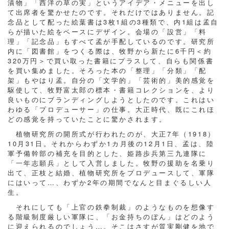
漬物」「西洋の草の実」というアイデア・メニューを出し
て出席者を驚かせたのです。それだけではありません。記
念品として配った絵葉書は3枚1組の3種類で、内1組は孟自
らが描いた絵をベースにデザイン。会場の「設営」「料
理」「記念品」もすべて孟が手配しているのです。研究所
内に「図書館」をつくる際は、牧野から新たに6千円＜約
320万円＞で買い取った書籍にプラスして、自らも関係書
を買い集めました。そろった本の「整理」「分類」「配
架」もやはり孟。自分の「文学的」「芸術的」美的感覚を
駆使して、牧野富太郎の標本・書籍コレクションを、より
良いものにブランディングしようとしたのです。これはい
わゆる「プロデューサー」の仕事。大正時代、既にこれほ
どの感覚を持っていたことに驚かされます。
植物研究所の開所式が行われたのが、大正7年（1918）
10月31日。それからわずか1カ月後の12月1日、孟は、陸
軍予備幹部の補充を目的とした、姫路歩兵第三九連隊に
「一年志願兵」として入営しました。牧野の援助を名乗り
出て、正枝と結婚、植物研究所をプロデュースして、軍隊
にはいって…、わずか2年の期間でなんと目まぐるしい人
生。
それにしても「上官の鉄拳制裁」のようなものを想像す
る階級制度厳しい軍隊に、「お金持ちのぼん」はどのよう
に迎えられるのでしょう…。そこはさすが質実剛健を地で