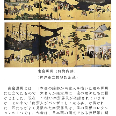
南蛮屏風（狩野内膳）
（神戸市立博物館所蔵）
南蛮屏風とは、日本画の絵師が南蛮人を描いた絵を屏風
に仕立てたもので、大名らが鑑賞用に一流の絵師たちに描
かせました。現在、70近い南蛮屏風が確認されています
が、その中で「南蛮人がバンザイして走る姿」が描かれ
た、私たちがよく見慣れた南蛮屏風は、孟の看板コレクシ
ョンの１つです。作者は、日本画の頂点である狩野派に所