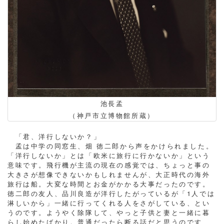
池長孟
（神戸市立博物館所蔵）
「君、洋行しないか？」
孟は中学の同窓生、畑 徳二郎から声をかけられました。
「洋行しないか」とは「欧米に旅行に行かないか」という
意味です。飛行機が主流の現在の感覚では、ちょっと事の
大きさが想像できないかもしれませんが、大正時代の海外
旅行は船。大変な時間とお金がかかる大事だったのです。
徳二郎の友人、品川良造が洋行したがっているが「1人では
淋しいから」一緒に行ってくれる人をさがしている、とい
うのです。ようやく除隊して、やっと子供と妻と一緒に暮
らし始めたばかり。普通だったら断る話だと思うのです