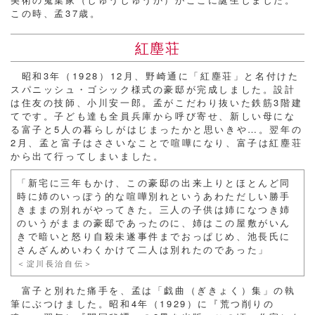
この時、孟37歳。
紅塵荘
昭和3年（1928）12月、野崎通に「紅塵荘」と名付けた
スパニッシュ・ゴシック様式の豪邸が完成しました。設計
は住友の技師、小川安一郎。孟がこだわり抜いた鉄筋3階建
てです。子ども達も全員兵庫から呼び寄せ、新しい母にな
る富子と5人の暮らしがはじまったかと思いきや…。翌年の
2月、孟と富子はささいなことで喧嘩になり、富子は紅塵荘
から出て行ってしまいました。
「新宅に三年もかけ、この豪邸の出来上りとほとんど同
時に姉のいっぽう的な喧嘩別れというあわただしい勝手
きままの別れがやってきた。三人の子供は姉になつき姉
のいうがままの豪邸であったのに、姉はこの屋敷がいん
きで暗いと怒り自殺未遂事件までおっぱじめ、池長氏に
さんざんめいわくかけて二人は別れたのであった」
＜淀川長治自伝＞
富子と別れた痛手を、孟は「戯曲（ぎきょく）集」の執
筆にぶつけました。昭和4年（1929）に『荒つ削りの