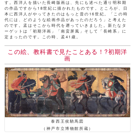
す。西洋人を描いた長崎版画は、先にも述べた通り明和期
の作品ですから18世紀に描かれたものです。ところが、日
本に西洋人がやってきたのはもっと昔の16世紀。「この時
代には、どのような絵画作品があったのだろう」と考えた
のです。孟はそこから時代を遡っていきました。新たなタ
ーゲットは「初期洋画」「南蛮屏風」そして「長崎系」に
定まったのです。この時、孟41歳。
この絵、教科書で見たことある！?初期洋
画
泰西王侯騎馬図
（神戸市立博物館所蔵）