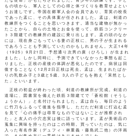
もの頃から、軍人としての心得と体づくりを教育せよとい
うお達しです。帝国在郷軍人会の会員であり、育英の校長
であった孟に、その具体案が任されました。孟は、剣道の
教練所をつくることを思いつきます。適当な建物が無かっ
たことから、自らの土地とお金を使って、鉄筋コンクリー
ト３階建ての教練所の建設に乗り出します。孟の頭のなか
には、現在身ごもっている妻の正枝に、男の子が生まれる
であろうことも予測していたのかもしれません。大正14年
（1925）9月21日、予想通り次男の廣（ひろし）が生まれ
ました。しかし同時に、予測できていなかった事態も起こ
りました。正枝の産後の体調が悪化したのです。病状は回
復することなく12月2日正枝は死去。孟は、生まれたばか
りの乳飲み子と3歳と5歳、3人の子どもを抱え「呆然とし
た」といいます。
正枝の初盆が終わった頃、剣道の教練所が完成。剣道の
道場に、図書室を備えた鉄筋３階建てで「蒼松館（そうし
ょうかん）」と名付けられました。孟は自ら、毎日のよう
に竹刀をふるって後進を指導し、ただただ剣道に打込む孟
を見て「心の痛手は尋常なものではないことが推察され
た」と友人の小穴忠実は後に語っています。孟が美術品の
蒐集に興味を持ったのはこの時期。買っていたのは、気に
入った有名作家（デュフィ・林重義・藤島武二他）の洋画
で、まだ集め方に一貫性はありませんでした。