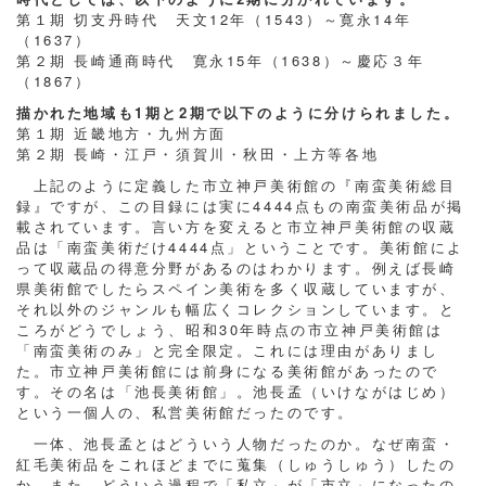
第１期 切支丹時代 天文12年（1543）～寛永14年
（1637）
第２期 長崎通商時代 寛永15年（1638）～慶応３年
（1867）
描かれた地域も1期と2期で以下のように分けられました。
第１期 近畿地方・九州方面
第２期 長崎・江戸・須賀川・秋田・上方等各地
上記のように定義した市立神戸美術館の『南蛮美術総目
録』ですが、この目録には実に4444点もの南蛮美術品が掲
載されています。言い方を変えると市立神戸美術館の収蔵
品は「南蛮美術だけ4444点」ということです。美術館によ
って収蔵品の得意分野があるのはわかります。例えば長崎
県美術館でしたらスペイン美術を多く収蔵していますが、
それ以外のジャンルも幅広くコレクションしています。と
ころがどうでしょう、昭和30年時点の市立神戸美術館は
「南蛮美術のみ」と完全限定。これには理由がありまし
た。市立神戸美術館には前身になる美術館があったので
す。その名は「池長美術館」。池長孟（いけながはじめ）
という一個人の、私営美術館だったのです。
一体、池長孟とはどういう人物だったのか。なぜ南蛮・
紅毛美術品をこれほどまでに蒐集（しゅうしゅう）したの
か。また、どういう過程で「私立」が「市立」になったの