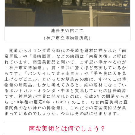
池長美術館にて
（神戸市立博物館所蔵）
開港からオランダ通商時代の長崎を題材に描かれた「南
蛮屏風」や「長崎版画」などの絵画は「南蛮美術」と呼ば
れています。南蛮美術品と聞いて、まず思い浮かべるのが
「神戸市立博物館」。質・量共に驚くほど充実しているか
らです。「バンザイして走る南蛮人」や「手を胸に天を見
上げるザビエル」といったお馴染みの絵は、すべてこの博
物館の所蔵品。しかし考えてみると、絵の題材になってい
るポルトガル・オランダ・中国と貿易していたのは長崎港
です。神戸港が世界に開かれたのは、安政5年の開港からさ
らに10年後の慶応3年（1867）のこと。なぜ南蛮美術と直
接関係のない神戸の博物館に、これだけの南蛮美術品が集
まっているのでしょうか。今回はその謎にせまります。
南蛮美術とは何でしょう？