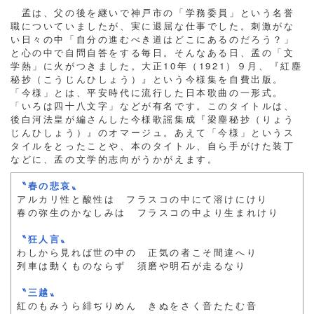
孟は、父の後を継いで神戸市の「学務委員」という名誉
職についていましたが、実に退屈な仕事でした。刺激がな
い日々の中「自分の進むべき道はどこにあるのだろう？」
と心の中で自問自答をする毎日。そんなある日、孟の「文
学熱」に火がつきました。大正10年（1921）９月、『紅塵
秘抄（こうじんひしょう）』という今様集を自費出版。
「今様」とは、平安時代に流行した日本歌曲の一形式。
「いろは四十八文字」などが有名です。このタイトルは、
後白河法皇が編さんした今様歌謡集成『梁塵秘抄（りょう
じんひしょう）』のオマージュ。あえて「今様」というス
タイルをとったことや、本のタイトル、自ら手がけた装丁
などに、孟の文学的志向がうかがえます。
〝春の悲哀〟
アルカリ性と酸性は フラスコの中にて溶けにけり
春の弥生のかなしみは フラスコの中より生まれけり
〝狂人言〟
わしから見れば世の中の 正気の者こそ間違へり
列車は動くものならず 須磨や明石が走るなり
〝三越〟
紅のもみうら緋ぢりめん きぬをさく音たたむ音