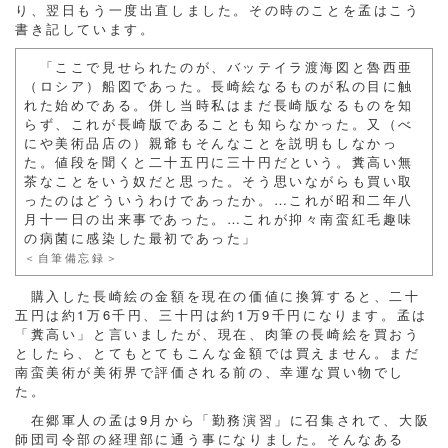
り、翌日もう一度出直しました。その時のことを孟はこう
書き記しています。
「ここで見せられたのが、バッテイラ渡海図と魯西亜
（ロシア）船図であった。長崎絵なるものが私の目に触
れた始めである。併し当時私はまだ長崎版なるものを知
らず、これが長崎版であることも知らなかった。又（べ
にや美術品店の）親爺もそんなことを説明もしなかっ
た。値段を聞くと二十五円に三十円だという。糞高い無
茶なことをいう奴だと思った。そう思いながらも買い取
ったのはどういうわけであったか。…これが昭和二年八
月十一日の出来事であった。…これが抑々南蛮紅毛趣味
の病菌に感染した最初であった」
＜自筆備忘録＞
購入した長崎絵の金額を現在の価値に換算すると、二十
五円は約1万6千円、三十円は約1万9千円になります。孟は
「糞高い」と言いましたが、現在、肉筆の長崎絵を買おう
としたら、とてもとてもこんな金額では買えません。まだ
南蛮美術が美術界で評価される前の、幸運な買い物でし
た。
在郷軍人の孟は9月から「勤務演習」に召集されて、大阪
師団司令部の経理部に通う事になりました。そんなある