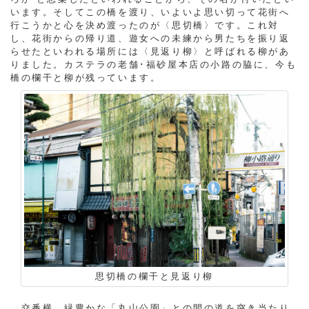
います。そしてこの橋を渡り、いよいよ思い切って花街へ
行こうかと心を決め渡ったのが〈思切橋〉です。これ対
し、花街からの帰り道、遊女への未練から男たちを振り返
らせたといわれる場所には〈見返り柳〉と呼ばれる柳があ
りました。カステラの老舗･福砂屋本店の小路の脇に、今も
橋の欄干と柳が残っています。
思切橋の欄干と見返り柳
交番横、緑豊かな「丸山公園」との間の道を突き当たり