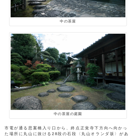
中の茶屋
中の茶屋の庭園
市電が通る思案橋入り口から、終点正覚寺下方向へ向かっ
た場所に丸山に抜ける28段の石段〈丸山オランダ坂〉があ