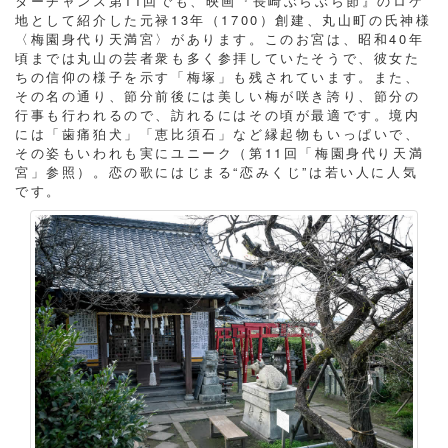
ターチャンス第11回でも、映画『長崎ぶらぶら節』のロケ
地として紹介した元禄13年（1700）創建、丸山町の氏神様
〈梅園身代り天満宮〉があります。このお宮は、昭和40年
頃までは丸山の芸者衆も多く参拝していたそうで、彼女た
ちの信仰の様子を示す「梅塚」も残されています。また、
その名の通り、節分前後には美しい梅が咲き誇り、節分の
行事も行われるので、訪れるにはその頃が最適です。境内
には「歯痛狛犬」「恵比須石」など縁起物もいっぱいで、
その姿もいわれも実にユニーク（第11回「梅園身代り天満
宮」参照）。恋の歌にはじまる“恋みくじ”は若い人に人気
です。