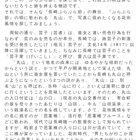
ないだろうと旅を終える物語です。
それでは、そんな『長崎ぶらぶら節』の舞台、『ぶらぶら
節』の唄に歌われる「丸山」で、写真に収めたくなる花街
風情を探してみましょう。
周知の通り、芸子（芸者）は、遊女と違い売色行為を行
なわず、芸のみを売るのが本分。長崎では、旅芸子の刺激
を受け発生したじげ（地元）芸子が、文化14年（1817）以
降に活躍していきました。ちなみに長崎では芸子のことを
「芸子衆（げいこし）」と呼び、愛八は芸子衆です。
「丸山」という地名の由来には、ゆるやかな傾斜だった
からという説と、かつて平戸が開港地として栄えた頃、丸
山という所に遊女屋を置いていたことから長崎も丸山と呼
ぶようになったという2つの説があり、「丸山」は、別
名“山”とも呼ばれ、当時「山に行く」といえば遊郭に遊び
に行くということを意味したといいます。そのため、丸山
の入口付近は「山の口」（現在の丸山交番付近）、寄合町
の坂を登りきったあたりは「山頭」。今も「山頭温泉」と
いう銭湯名にその名を残しています。さて、花街風情をそ
の名に残すのが〈思案橋〉。流行歌『思案橋ブルース』な
どに歌われ、現代では長崎随一の飲屋街として知られてい
ますが、戦前まで思案橋の入り口には川が流れていて、そ
こに橋が架かっていました。花街時代、“男たちが行こか戻
ろか”と思案したといわれることから、その名が付いたとい