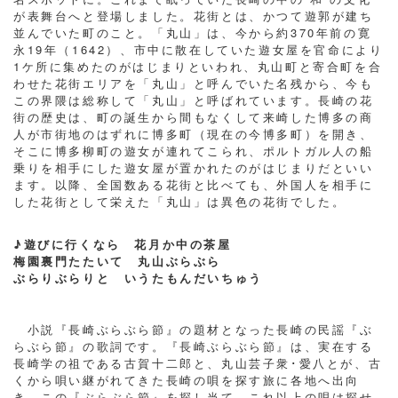
が表舞台へと登場しました。花街とは、かつて遊郭が建ち
並んでいた町のこと。「丸山」は、今から約370年前の寛
永19年（1642）、市中に散在していた遊女屋を官命により
1ケ所に集めたのがはじまりといわれ、丸山町と寄合町を合
わせた花街エリアを「丸山」と呼んでいた名残から、今も
この界隈は総称して「丸山」と呼ばれています。長崎の花
街の歴史は、町の誕生から間もなくして来崎した博多の商
人が市街地のはずれに博多町（現在の今博多町）を開き、
そこに博多柳町の遊女が連れてこられ、ポルトガル人の船
乗りを相手にした遊女屋が置かれたのがはじまりだといい
ます。以降、全国数ある花街と比べても、外国人を相手に
した花街として栄えた「丸山」は異色の花街でした。
♪遊びに行くなら 花月か中の茶屋
梅園裏門たたいて 丸山ぶらぶら
ぶらりぶらりと いうたもんだいちゅう
小説『長崎ぶらぶら節』の題材となった長崎の民謡『ぶ
らぶら節』の歌詞です。『長崎ぶらぶら節』は、実在する
長崎学の祖である古賀十二郎と、丸山芸子衆･愛八とが、古
くから唄い継がれてきた長崎の唄を探す旅に各地へ出向
き、この『ぶらぶら節』を探し当て、これ以上の唄は探せ