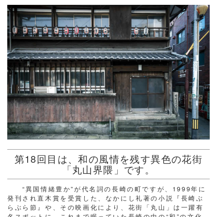
第18回目は、和の風情を残す異色の花街
「丸山界隈」です。
“異国情緒豊か”が代名詞の長崎の町ですが、1999年に
発刊され直木賞を受賞した、なかにし礼著の小説『長崎ぶ
らぶら節』や、その映画化により、花街「丸山」は一躍有
名スポットに。これまで眠っていた長崎の中の“和”の文化