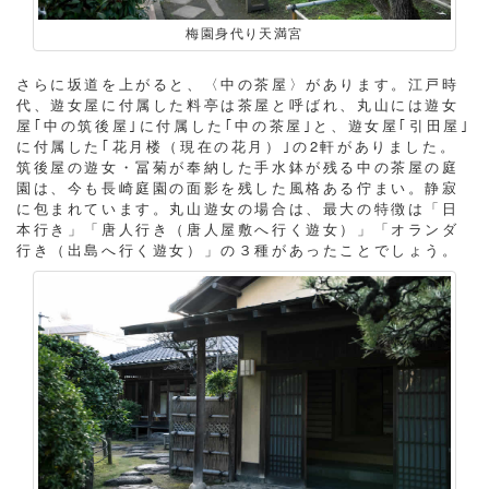
梅園身代り天満宮
さらに坂道を上がると、〈中の茶屋〉があります。江戸時
代、遊女屋に付属した料亭は茶屋と呼ばれ、丸山には遊女
屋｢中の筑後屋｣に付属した｢中の茶屋｣と、遊女屋｢引田屋｣
に付属した｢花月楼（現在の花月）｣の2軒がありました。
筑後屋の遊女・冨菊が奉納した手水鉢が残る中の茶屋の庭
園は、今も長崎庭園の面影を残した風格ある佇まい。静寂
に包まれています。丸山遊女の場合は、最大の特徴は「日
本行き」「唐人行き（唐人屋敷へ行く遊女）」「オランダ
行き（出島へ行く遊女）」の３種があったことでしょう。