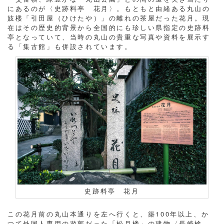
にあるのが〈史跡料亭 花月〉。もともと由緒ある丸山の
妓楼「引田屋（ひけたや）」の離れの茶屋だった花月。現
在はその歴史的背景から全国的にも珍しい県指定の史跡料
亭となっていて、当時の丸山の貴重な写真や資料を展示す
る「集古館」も併設されています。
史跡料亭 花月
この花月前の丸山本通りを左へ行くと、築100年以上、か
つて外国人専用の遊郭だった「松月楼」の建物〈長崎検