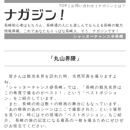
TOP
｜
お問い合わせ
｜
ナガジンとは？
長崎初心者はもちろん、長崎通の人にも楽しんでもらえる長崎の魅力
情報満載。これであなたもりっぱな長崎人、そう、ナガジンです！
シャッターチャンス＠長崎
「丸山界隈」
皆さんは観光名所を訪れた時、当然写真を撮りますよ
ね。
『シャッターチャンス@長崎』では、「長崎の観光名所は
この角度で撮るのがベスト！」という「ベストポジショ
ン」をご紹介しています。
また、長崎の街は数々の映画の舞台にもなっています。
「あの映画のあのシーンはここで撮影された」という場所
を見つけ、時にはその現場の「ベストポジション」もご紹
介。 長崎の旅の記念になる最高の一枚を撮るためにぜひぜ
ひお役立てください。