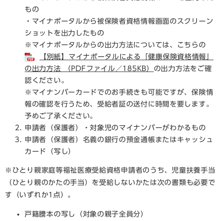
もの
・マイナポータルから被保険者資格情報画面のスクリーン
ショットを出力したもの
※マイナポータルからの出力方法については、こちらの
【別紙】マイナポータルによる「健康保険資格情報」
の出力方法 （PDFファイル／185KB）
の出力方法をご確
認ください。
※マイナンバーカードでのお手続きも可能ですが、保険情
報の確認を行うため、受給者証の送付に時間を要します。
予めご了承ください。
申請者（保護者）・対象児のマイナンバーがわかるもの
申請者（保護者）名義の銀行の預金通帳またはキャッシュ
カード（写し）​
※ひとり親家庭等福祉医療受給資格申請者のうち、児童扶養手当
（ひとり親のかたの手当）を受給しないかたは次の書類も必要で
す（いずれか1点）。
戸籍謄本の写し（対象の親子全員分）