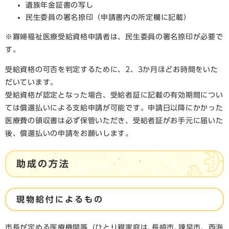
遺族年金証書の写し
民生委員の署名捺印（申請書内の所定欄に記載）
※寡婦福祉医療受給資格申請者は、民生委員の署名捺印が必要で
す。
​受給資格の可否を判定するために、2、3か月ほどお時間をいた
だいています。
受給資格が認定となった場合、受給者証に記載の有効期間につい
ては償還払いによる支給申請が可能です。申請日以降にかかった
医療費の領収書は必ず保管いただき、受給者証がお手元に届いた
後、償還払いの申請をお願いします。
​助成の方法
現物給付によるもの
市長が定める医療機関等（ひとり親家庭は､長崎市､諫早市、西海