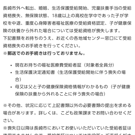
長崎市外へ転出、婚姻、生活保護受給開始、児童扶養手当の受給
資格喪失、無保険状態、18歳以上の高校在学中であった子が学
校を中退、重度心身障害者福祉医療の受給資格認定、子が健康保
険の扶養から外れた場合については受給資格が喪失します。
下記書類をお持ちのうえ、お近くの各地域センター窓口にて受給
資格喪失のお手続きを行ってください。
※郵送でのお手続きは行っておりません。
現在お持ちの福祉医療費受給者証（対象者全員分）
生活保護決定通知書（生活保護受給開始に伴う喪失の場
合）
母又は父と子の健康保険資格情報がわかるもの（子が健康
保険の扶養から外れることに伴う喪失の場合）​
※その他、状況に応じて上記書類以外の必要書類の提出を求める
場合があります。詳しくは、こども政策課までお問い合わせくだ
さい。
※喪失日以降は長崎市においてお使いいただいていた受給者証は