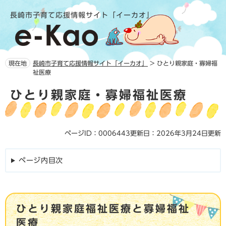
ペ
メ
長崎市子育て応援情報サイト「イーカオ」
ー
ニ
ジ
ュ
の
ー
先
を
頭
飛
現在地
長崎市子育て応援情報サイト「イーカオ」
>
ひとり親家庭・寡婦福
で
ば
祉医療
す。
し
本
て
ひとり親家庭・寡婦福祉医療
文
本
文
へ
ページID：0006443
更新日：2026年3月24日更新
ページ内目次
ひとり親家庭福祉医療と寡婦福祉
医療