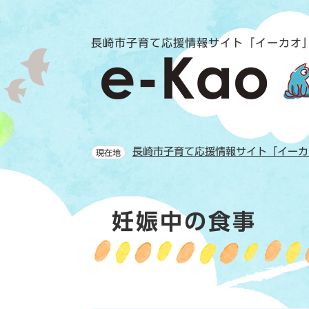
ペ
メ
ー
ニ
ジ
ュ
長崎市子育て応援情報サイト「イーカオ
の
ー
先
を
頭
飛
で
ば
す。
し
て
長崎市子育て応援情報サイト「イーカ
現在地
本
文
へ
本
妊娠中の食事
文