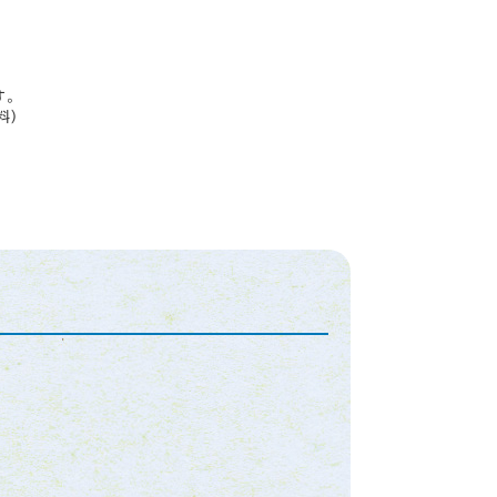
す。
料）