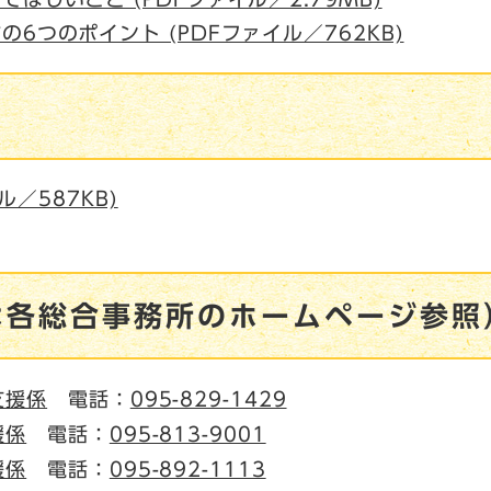
6つのポイント (PDFファイル／762KB)
ル／587KB)
は各総合事務所のホームページ参照
支援係
電話：
095-829-1429
援係
電話：
095-813-9001
援係
電話：
095-892-1113