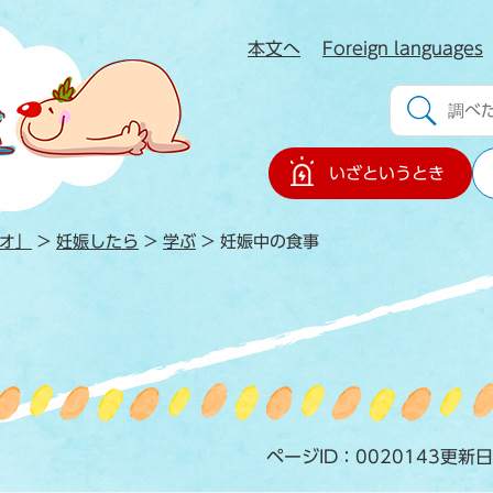
本文へ
Foreign languages
」
いざというとき
オ」
>
妊娠したら
>
学ぶ
>
妊娠中の食事
ページID：0020143
更新日