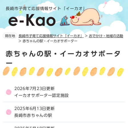
ペ
メ
長崎市子育て応援情報サイト「イーカオ」
ー
ニ
ジ
ュ
の
ー
先
を
頭
飛
現在地
長崎市子育て応援情報サイト「イーカオ」
>
おでかけ・地域の活動
で
ば
>
赤ちゃんの駅・イーカオサポーター
す。
し
本
て
赤ちゃんの駅・イーカオサポータ
文
本
ー
文
へ
2026年7月23日更新
イーカオサポーター認定施設
2025年6月13日更新
長崎市赤ちゃんの駅