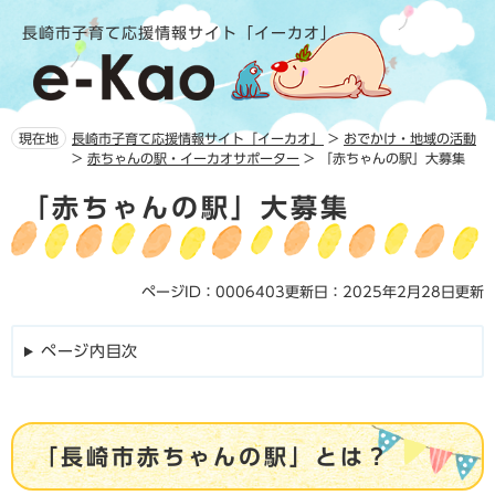
ペ
メ
長崎市子育て応援情報サイト「イーカオ」
ー
ニ
ジ
ュ
の
ー
先
を
頭
飛
現在地
長崎市子育て応援情報サイト「イーカオ」
>
おでかけ・地域の活動
で
ば
>
赤ちゃんの駅・イーカオサポーター
>
「赤ちゃんの駅」大募集
す。
し
本
て
「赤ちゃんの駅」大募集
文
本
文
へ
ページID：0006403
更新日：2025年2月28日更新
ページ内目次
「長崎市赤ちゃんの駅」とは？