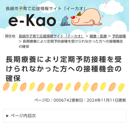
ペ
メ
長崎市子育て応援情報サイト「イーカオ」
ー
ニ
ジ
ュ
の
ー
先
を
頭
飛
現在地
長崎市子育て応援情報サイト「イーカオ」
>
健康・医療
>
予防接種
で
ば
>
長期療養により定期予防接種を受けられなかった方への接種機会
す。
し
の確保
て
本
本
長期療養により定期予防接種を受
文
文
けられなかった方への接種機会の
へ
確保
ページID：0006742
更新日：2024年11月11日更新
ページ内目次