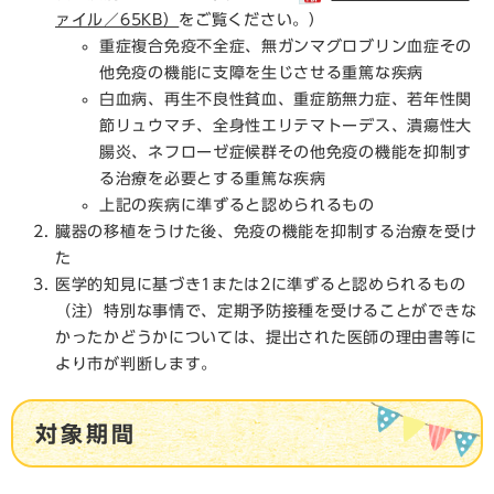
ァイル／65KB）
をご覧ください。）
重症複合免疫不全症、無ガンマグロブリン血症その
他免疫の機能に支障を生じさせる重篤な疾病
白血病、再生不良性貧血、重症筋無力症、若年性関
節リュウマチ、全身性エリテマトーデス、潰瘍性大
腸炎、ネフローゼ症候群その他免疫の機能を抑制す
る治療を必要とする重篤な疾病
上記の疾病に準ずると認められるもの
臓器の移植をうけた後、免疫の機能を抑制する治療を受け
た
医学的知見に基づき1または2に準ずると認められるもの
（注）特別な事情で、定期予防接種を受けることができな
かったかどうかについては、提出された医師の理由書等に
より市が判断します。
対象期間