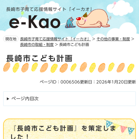
ペ
メ
長崎市子育て応援情報サイト「イーカオ」
ー
ニ
ジ
ュ
の
ー
先
を
頭
飛
現在地
長崎市子育て応援情報サイト「イーカオ」
>
その他の事業・制度
>
で
ば
長崎市の取組・制度
>
長崎市こども計画
す。
し
本
て
長崎市こども計画
文
本
文
へ
ページID：0006506
更新日：2026年1月20日更新
ページ内目次
『長崎市こども計画』を策定しま
した！